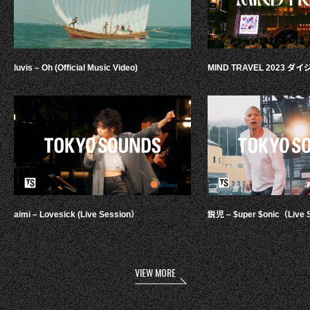
luvis – Oh (Official Music Video)
MIND TRAVEL 2023 
aimi – Lovesick (Live Session）
鋭児 – $uper $onic（Live 
VIEW MORE