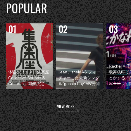
POPULAR
Rachel 
体験型フェス『集楽座
jjean、sheidAをフィー
歌舞伎町で
Collective Sounds &
チャーした最新シング
とかする『
Cultures』開催決定
ル“gossip boy”MV公開
れーーッ』
VIEW MORE