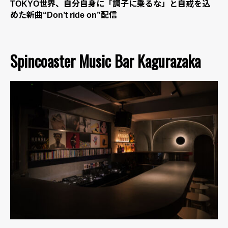
TOKYO世界、自分自身に「調子に乗るな」と自戒を込
めた新曲“Don’t ride on”配信
Spincoaster Music Bar Kagurazaka