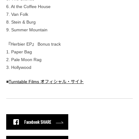
6. At the Coffee House
7. Van Folk
8. Stein & Burg
9. Summer Mountain
『Herbier EP』 Bonus track
1. Paper Bag
2. Pale Moon Rag
3. Hollywood
■
Turntable Films オフィシャル・サイト
Facebook SHARE