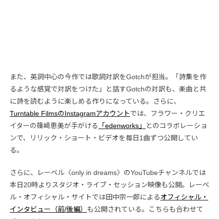
また、英詞中心の今作では歌詞対訳をGotchが担当。「詩集を作
るような感覚で対訳をつけた」と話すGotchの対訳も、楽曲と共
に詩を読むように楽しめる作りになっている。さらに、
Turntable FilmsのInstagramアカウント
では、フラワー・クリエ
イターの篠崎恵美が手がける
「edenworks」
とのコラボレーショ
ンで、リリック・ショート・ビデオを毎日1曲ずつ公開してい
る。
さらに、レーベル〈only in dreams〉のYouTubeチャンネルでは
本日20時よりスタジオ・ライブ・セッション映像も公開。レーベ
ル・オフィシャル・サイトでは田中宗一郎による
オフィシャル・
インタビュー（前/後編）
も公開されている。こちらも合わせて