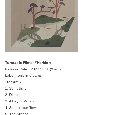
Turntable Films 『Herbier』
Release Date：2020.11.11 (Wed.)
Label：only in dreams
Tracklist：
1. Something
2. Disegno
3. A Day of Vacation
4. Shape Your Town
5. The Silence