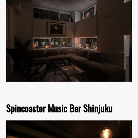
Spincoaster Music Bar Shinjuku