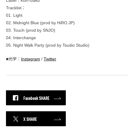
Label：Koh-Gaku
Tracklist：
01. Light
02. Midnight Blue (prod by HiRO.JP)
03. Touch (prod by SNJO)
04. Interchange
05. Night Walk Party (prod by Tsudio Studio)
■光学：
Instagram
/
Twitter
Facebook SHARE
X SHARE