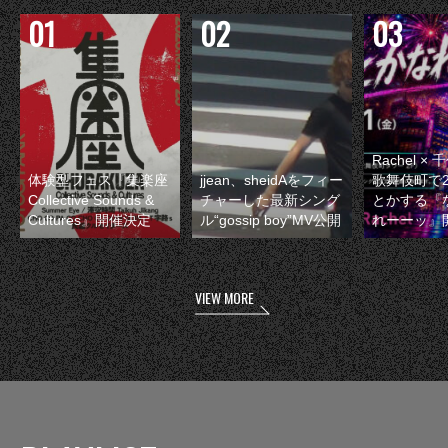
Rachel 
体験型フェス『集楽座
jjean、sheidAをフィー
歌舞伎町で
Collective Sounds &
チャーした最新シング
とかする『
Cultures』開催決定
ル“gossip boy”MV公開
れーーッ』
VIEW MORE