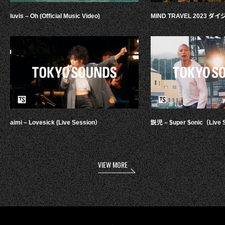
luvis – Oh (Official Music Video)
MIND TRAVEL 2023 
aimi – Lovesick (Live Session）
鋭児 – $uper $onic（Live 
VIEW MORE