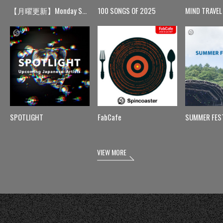
【月曜更新】Monday Spin
100 SONGS OF 2025
MIND TRAVEL
SPOTLIGHT
FabCafe
SUMMER FES
VIEW MORE