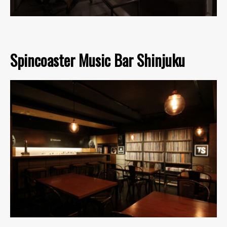
Spincoaster Music Bar Shinjuku