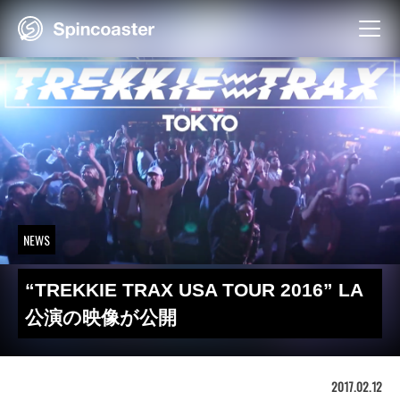
Skip
to
content
NEWS
“TREKKIE TRAX USA TOUR 2016” LA
公演の映像が公開
2017.02.12