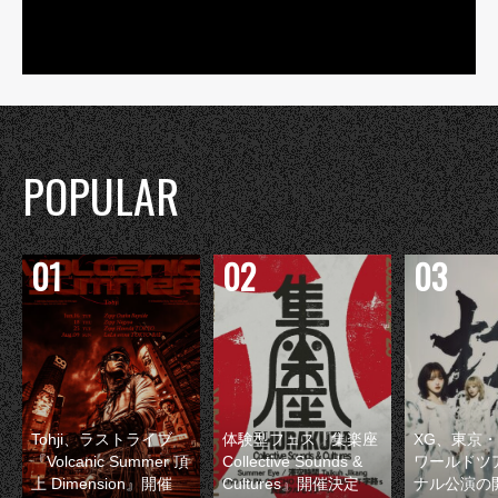
POPULAR
Tohji、ラストライブ
体験型フェス『集楽座
XG、東京
『Volcanic Summer 頂
Collective Sounds &
ワールドツ
上 Dimension』開催
Cultures』開催決定
ナル公演の