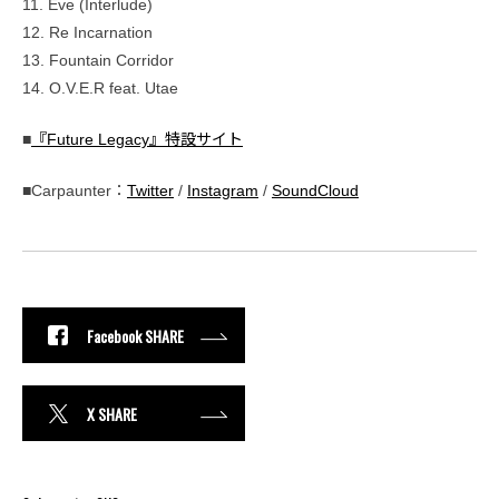
11. Eve (Interlude)
12. Re Incarnation
13. Fountain Corridor
14. O.V.E.R feat. Utae
■
『Future Legacy』特設サイト
■Carpaunter：
Twitter
/
Instagram
/
SoundCloud
Facebook SHARE
X SHARE