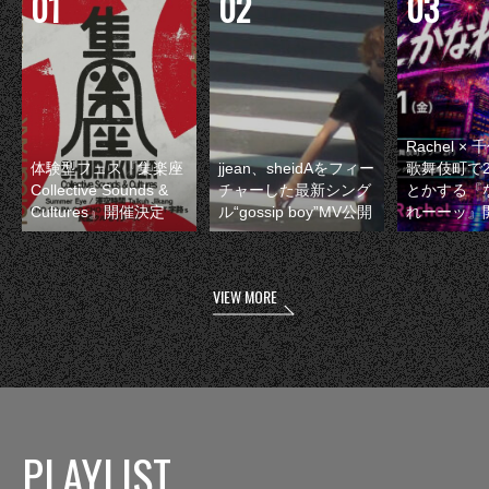
Rachel 
体験型フェス『集楽座
jjean、sheidAをフィー
歌舞伎町で
Collective Sounds &
チャーした最新シング
とかする『
Cultures』開催決定
ル“gossip boy”MV公開
れーーッ』
VIEW MORE
PLAYLIST