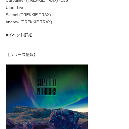
Carpainter (TREKKIE TRAX) -Live
Utae -Live
Seimei (TREKKIE TRAX)
andrew (TREKKIE TRAX)
■
イベント詳細
【リリース情報】