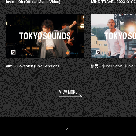
luvis – Oh (Official Music Video)
MIND TRAVEL 2023 
aimi – Lovesick (Live Session）
鋭児 – $uper $onic（Live 
VIEW MORE