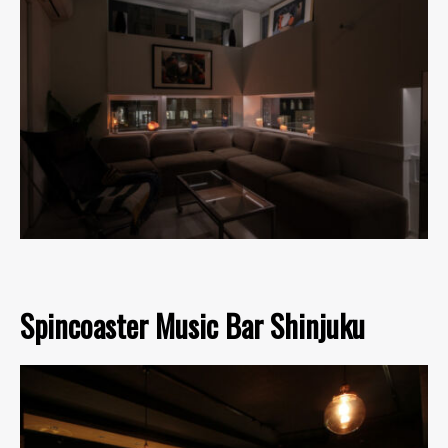
Spincoaster Music Bar Shinjuku