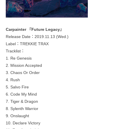
Carpainter 『Future Legacy』
Release Date：2019.11.13 (Wed.)
Label：TREKKIE TRAX
Tracklist：
1. Re Genesis
2. Mission Accepted
3. Chaos Or Order
4. Rush
5. Salvo Fire
6. Code My Mind
7. Tiger & Dragon
8. Sylenth Warrior
9. Onslaught
10. Declare Victory