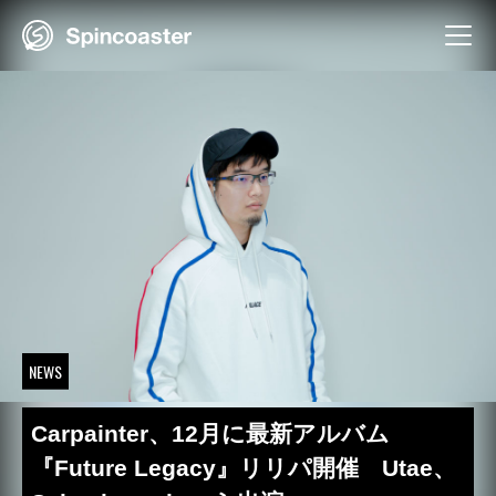
Skip
to
content
NEWS
Carpainter、12月に最新アルバム
『Future Legacy』リリパ開催 Utae、