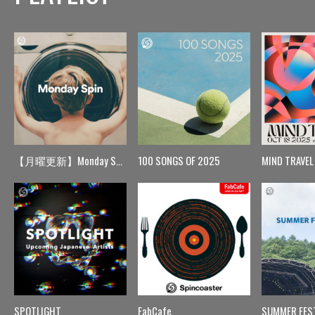
【月曜更新】Monday Spin
100 SONGS OF 2025
MIND TRAVEL
SPOTLIGHT
FabCafe
SUMMER FES