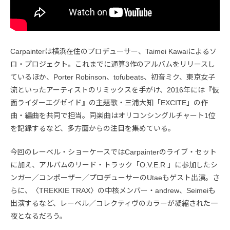
Carpainterは横浜在住のプロデューサー、Taimei Kawaiによるソ
ロ・プロジェクト。これまでに通算3作のアルバムをリリースし
ているほか、Porter Robinson、tofubeats、初音ミク、東京女子
流といったアーティストのリミックスを手がけ、2016年には『仮
面ライダーエグゼイド』の主題歌・三浦大知「EXCITE」の作
曲・編曲を共同で担当。同楽曲はオリコンシングルチャート1位
を記録するなど、多方面からの注目を集めている。
今回のレーベル・ショーケースではCarpainterのライブ・セット
に加え、アルバムのリード・トラック「O.V.E.R 」に参加したシ
ンガー／コンポーザー／プロデューサーのUtaeもゲスト出演。さ
らに、〈TREKKIE TRAX〉の中核メンバー・andrew、Seimeiも
出演するなど、レーベル／コレクティヴのカラーが凝縮された一
夜となるだろう。