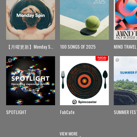
【月曜更新】Monday Spin
100 SONGS OF 2025
MIND TRAVEL
SPOTLIGHT
FabCafe
SUMMER FES
VIEW MORE