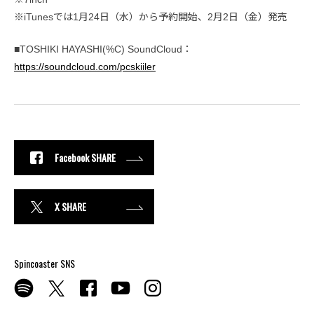
※iTunesでは1月24日（水）から予約開始、2月2日（金）発売
■TOSHIKI HAYASHI(%C) SoundCloud：
https://soundcloud.com/pcskiiler
Facebook SHARE
X SHARE
Spincoaster SNS