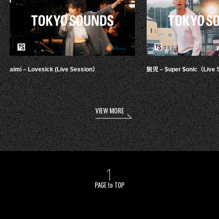
aimi – Lovesick (Live Session）
鋭児 – $uper $onic（Live 
VIEW MORE
PAGE to TOP