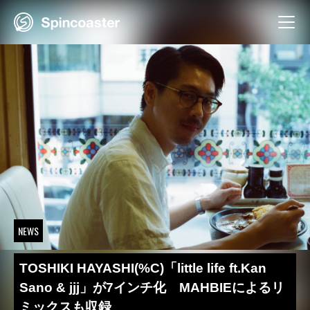
Skip
to
content
NEWS
TOSHIKI HAYASHI(%C)「little life ft.Kan
Sano & jjj」が7インチ化 MAHBIEによるリ
ミックスも収録