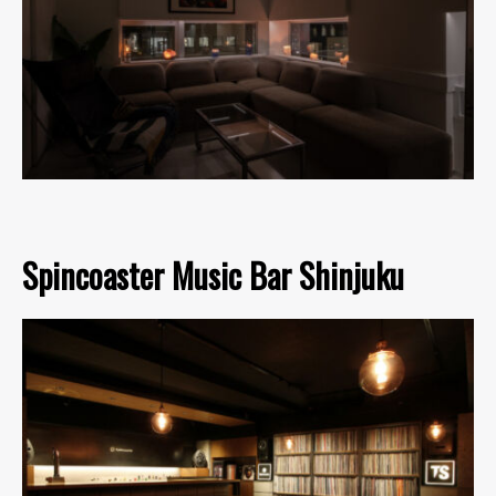
Spincoaster Music Bar Shinjuku