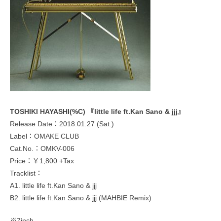
TOSHIKI HAYASHI(%C) 『little life ft.Kan Sano & jjj』
Release Date：2018.01.27 (Sat.)
Label：OMAKE CLUB
Cat.No.：OMKV-006
Price：￥1,800 +Tax
Tracklist：
A1. little life ft.Kan Sano & jjj
B2. little life ft.Kan Sano & jjj (MAHBIE Remix)
※7inch