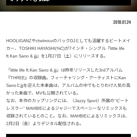
2018.01.24
HOOLIGANZやchelmicoのバックDJとしても活躍するビートメイ
カー、TOSHIKI HAYASHI(%C)が7インチ・シングル『little life
ft.Kan Sano & jjj』を1月27日（土）にリリースする。
「little life ft.Kan Sano & jjj」は昨年リリースした3rdアルバム
『THREE』の収録曲。フィーチャリング・アーティストにKan
Sanoとjjjを迎えた本楽曲は、アルバムの中でもとりわけ人気の高
かった楽曲で、MVも公開されている。
なお、本作のカップリングには、〈Jazzy Sport〉所属の“ビート
レスラー” MAHBIEによるジャジーでスペーシーなリミックスも
収録されているとのこと。なお、MAHBIEによるリミックスは、
2月2日（金）よりデジタル配信される。