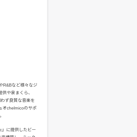
R&Bなど様々なジ
楽曲提供や泉まくら、
問わず良質な音楽を
オchelmicoのサポ
。
sic』に提供したビー