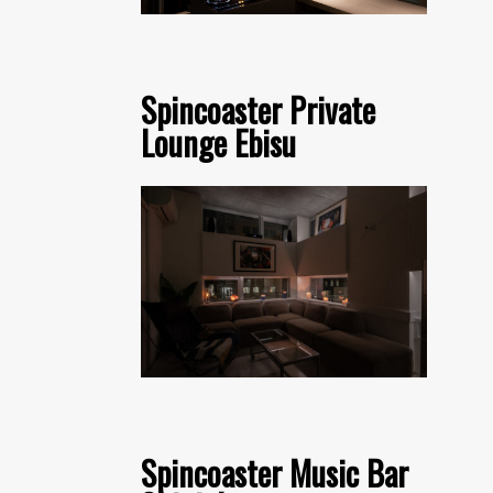
Spincoaster Private
Lounge Ebisu
Spincoaster Music Bar