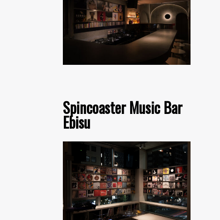
Spincoaster Music Bar
Ebisu