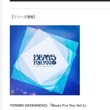
【リリース情報】
TOSHIKI HAYASHI(%C) 『Beats For You Vol.1』