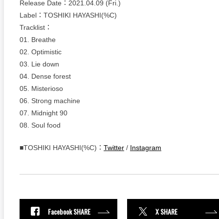
Release Date：2021.04.09 (Fri.)
Label：TOSHIKI HAYASHI(%C)
Tracklist：
01. Breathe
02. Optimistic
03. Lie down
04. Dense forest
05. Misterioso
06. Strong machine
07. Midnight 90
08. Soul food
■TOSHIKI HAYASHI(%C)：
Twitter
/
Instagram
Facebook SHARE
X SHARE