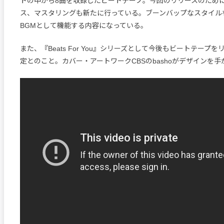
トの中から8曲を収録したビートテープ。今回のリリースのため
ス、マスタリングも新たに行っている。ブーンバップなスタイル
BGMとして機能する内容になっている。
また、『Beats For You』シリーズとして今後もビートテープ
定とのこと。カバー・アートワークCBSのbashoがデザインを