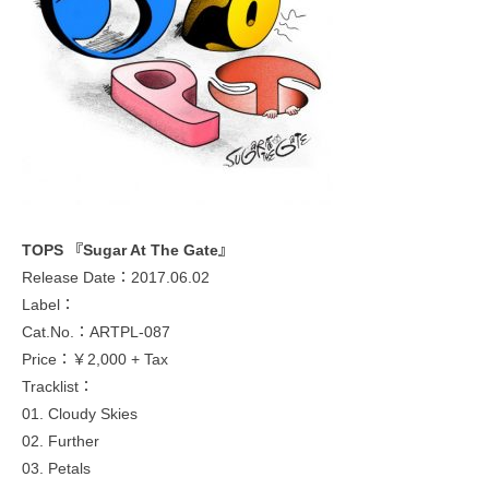
TOPS 『Sugar At The Gate』
Release Date：2017.06.02
Label：
Cat.No.：ARTPL-087
Price：￥2,000 + Tax
Tracklist：
01. Cloudy Skies
02. Further
03. Petals