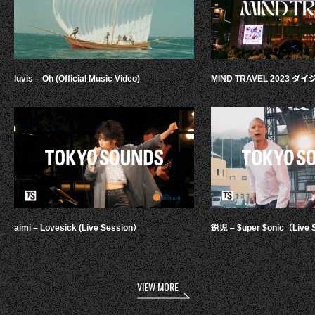
luvis – Oh (Official Music Video)
MIND TRAVEL 2023 
aimi – Lovesick (Live Session）
鋭児 – $uper $onic（Live 
VIEW MORE