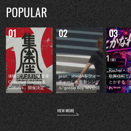
POPULAR
Rachel 
体験型フェス『集楽座
jjean、sheidAをフィー
歌舞伎町で
Collective Sounds &
チャーした最新シング
とかする『
Cultures』開催決定
ル“gossip boy”MV公開
れーーッ』
VIEW MORE