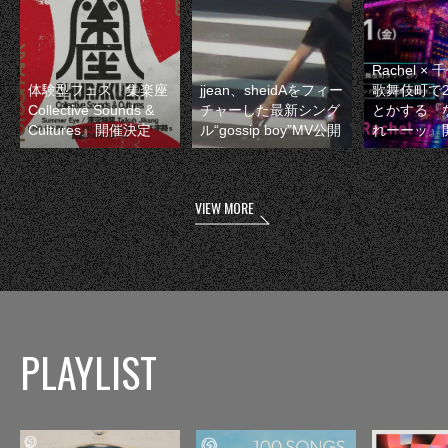
Rachel 
体験型フェス『集楽座
jjean、sheidAをフィー
歌舞伎町で
Collective Sounds &
チャーした最新シング
とかする『
Cultures』開催決定
ル“gossip boy”MV公開
れーーッ』
VIEW MORE
PLAYLIST