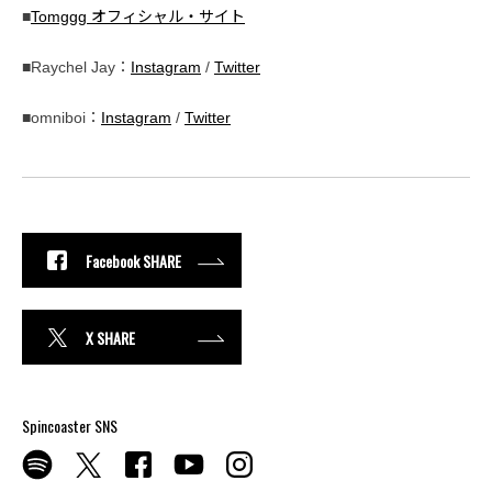
■
Tomggg オフィシャル・サイト
■Raychel Jay：
Instagram
/
Twitter
■omniboi：
Instagram
/
Twitter
Facebook SHARE
X SHARE
Spincoaster SNS