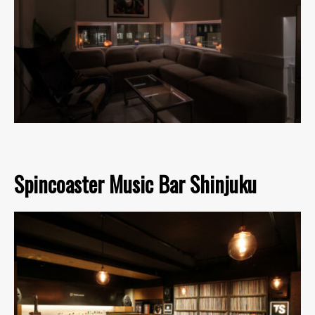
Spincoaster Music Bar Shinjuku