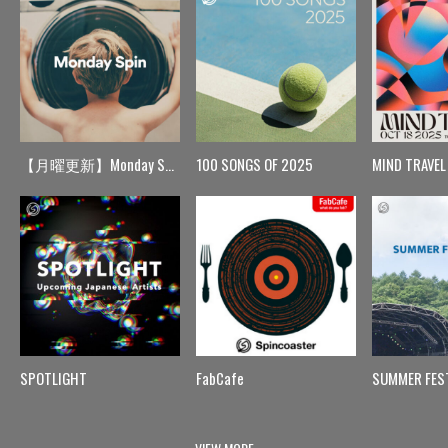
【月曜更新】Monday Spin
100 SONGS OF 2025
MIND TRAVEL
SPOTLIGHT
FabCafe
SUMMER FES