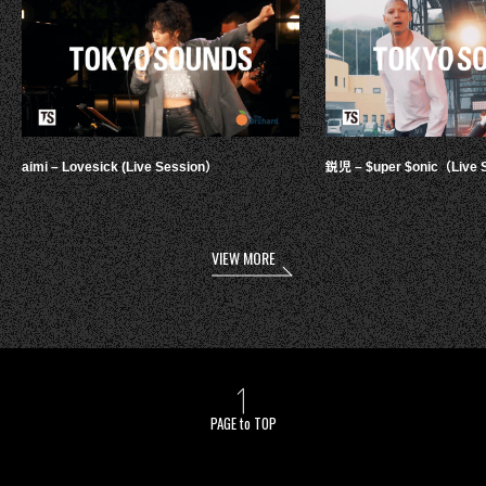
aimi – Lovesick (Live Session）
鋭児 – $uper $onic（Live 
VIEW MORE
PAGE to TOP