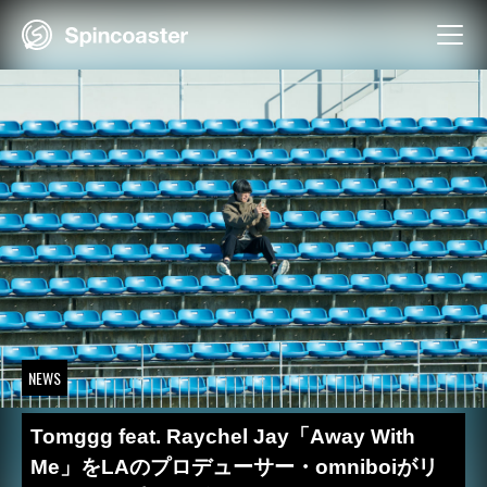
Skip
to
content
NEWS
Tomggg feat. Raychel Jay「Away With
Me」をLAのプロデューサー・omniboiがリ