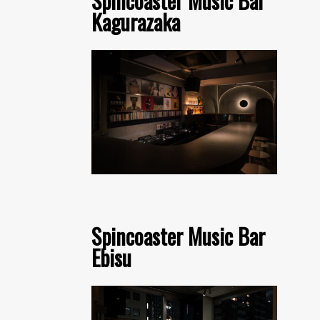
Spincoaster Music Bar
Kagurazaka
Spincoaster Music Bar
Ebisu