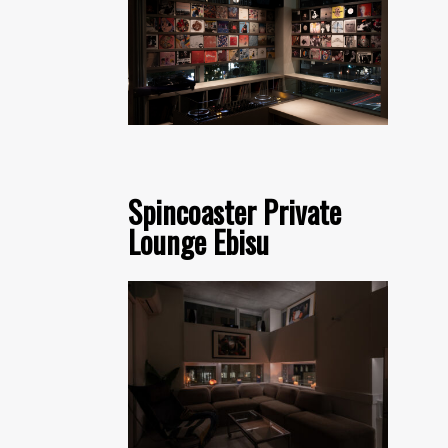
Spincoaster Private
Lounge Ebisu