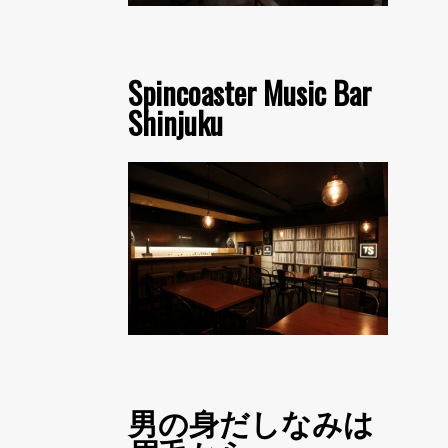
Spincoaster Music Bar
Shinjuku
男の身だしなみは