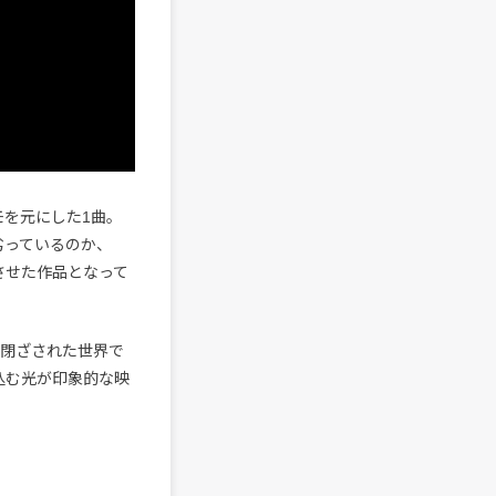
モを元にした1曲。
劣っているのか、
させた作品となって
ない閉ざされた世界で
込む光が印象的な映