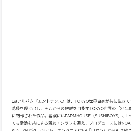
1stアルバム『エントランス』は、TOKYO世界自身が共に生き
葛藤を曝け出し、そこからの解脱を目指すTOKYO世界の「24
に制作された作品。客演にはFARMHOUSE（SUSHIBOYS）、Legal
ても活動を共にする盟友・シラフを迎え、プロデュースにはNOAH、
KID、KMがクレジット。エンジニアはEP『ロマン』から引き続き