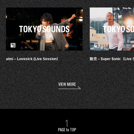
aimi – Lovesick (Live Session）
鋭児 – $uper $onic（Live 
VIEW MORE
PAGE to TOP