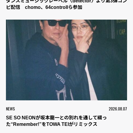
ダンスミュージックレーベル〈detector〉より第3弾コン
ピ配信 chomo、64controllら参加
NEWS
2026.08.07
SE SO NEONが坂本龍一との別れを通して綴っ
た“Remember!”をTOWA TEIがリミックス