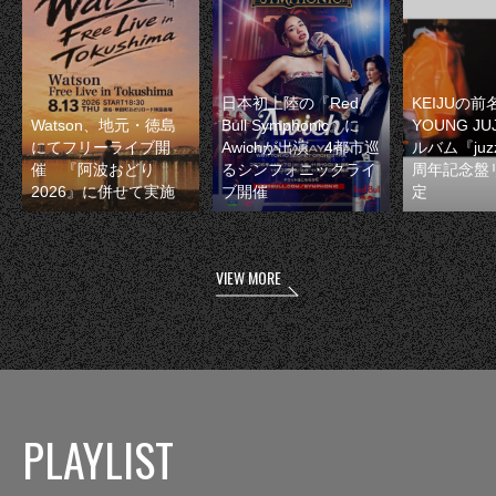
日本初上陸の『Red
KEIJUの
Watson、地元・徳島
Bull Symphonic』に
YOUNG JU
にてフリーライブ開
Awichが出演 4都市巡
ルバム『juzz
催 『阿波おどり
るシンフォニックライ
周年記念盤
2026』に併せて実施
ブ開催
定
VIEW MORE
PLAYLIST