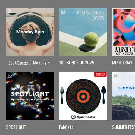
【月曜更新】Monday Spin
100 SONGS OF 2025
MIND TRAVEL
SPOTLIGHT
FabCafe
SUMMER FES