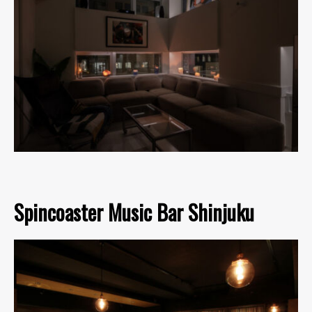
Spincoaster Music Bar Shinjuku