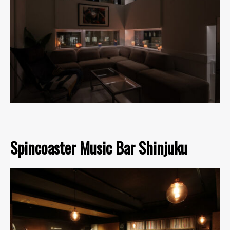
Spincoaster Music Bar Shinjuku