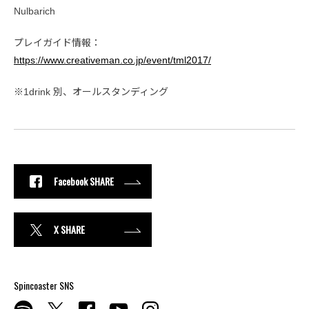
Nulbarich
プレイガイド情報：
https://www.creativeman.co.jp/event/tml2017/
※1drink 別、オールスタンディング
Facebook SHARE
X SHARE
Spincoaster SNS