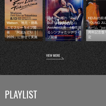
日本初上陸の『Red
KEIJUの
Watson、地元・徳島
Bull Symphonic』に
YOUNG JU
にてフリーライブ開
Awichが出演 4都市巡
ルバム『juzz
催 『阿波おどり
るシンフォニックライ
周年記念盤
2026』に併せて実施
ブ開催
定
VIEW MORE
PLAYLIST