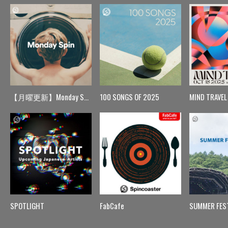
【月曜更新】Monday Spin
100 SONGS OF 2025
MIND TRAVEL
SPOTLIGHT
FabCafe
SUMMER FES