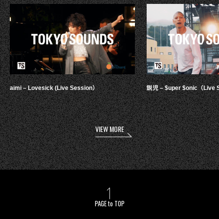
aimi – Lovesick (Live Session）
鋭児 – $uper $onic（Live 
VIEW MORE
PAGE to TOP