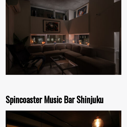
Spincoaster Music Bar Shinjuku