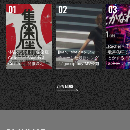
Rachel 
体験型フェス『集楽座
jjean、sheidAをフィー
歌舞伎町で
Collective Sounds &
チャーした最新シング
とかする『
Cultures』開催決定
ル“gossip boy”MV公開
れーーッ』
VIEW MORE