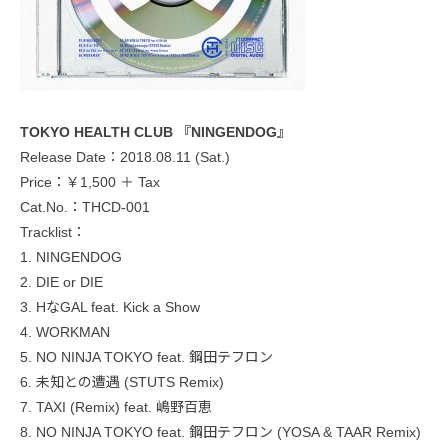
TOKYO HEALTH CLUB 『NINGENDOG』
Release Date：2018.08.11 (Sat.)
Price：￥1,500 ＋ Tax
Cat.No.：THCD-001
Tracklist：
1. NINGENDOG
2. DIE or DIE
3. HなGAL feat. Kick a Show
4. WORKMAN
5. NO NINJA TOKYO feat. 鋼田テフロン
6. 未知との遭遇 (STUTS Remix)
7. TAXI (Remix) feat. 嶋野百恵
8. NO NINJA TOKYO feat. 鋼田テフロン (YOSA & TAAR Remix)