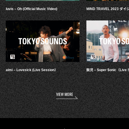
luvis – Oh (Official Music Video)
MIND TRAVEL 2023 
aimi – Lovesick (Live Session）
鋭児 – $uper $onic（Live 
VIEW MORE