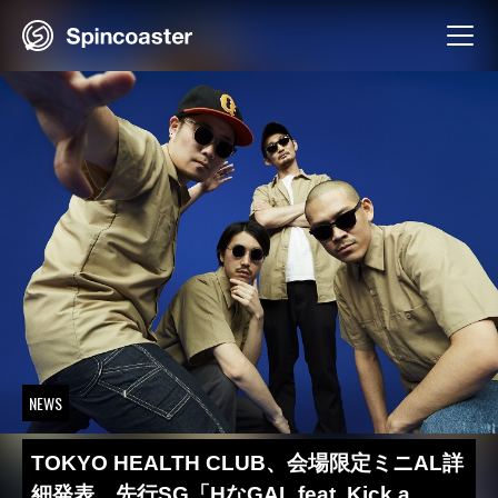
Skip
to
content
NEWS
TOKYO HEALTH CLUB、会場限定ミニAL詳
細発表 先行SG「HなGAL feat. Kick a