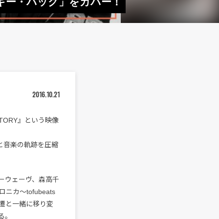
はブギー・バック」をカバー！
2016.10.21
STORY』という映像
ンと音楽の軌跡を圧縮
ーウェーヴ、森高千
〜tofubeats
遷と一緒に移り変
る。