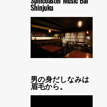
Spincoaster Music Bar
Shinjuku
男の身だしなみは
眉毛から。