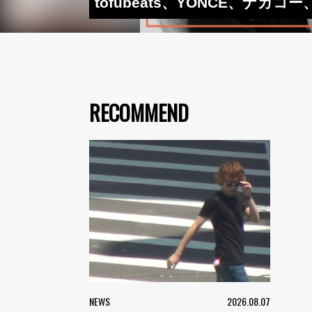
tofubeats、YONCE、
RECOMMEND
NEWS
2026.08.07