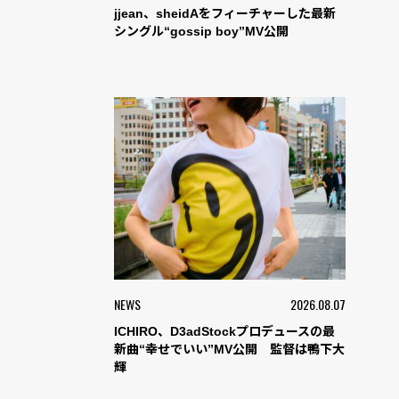
jjean、sheidAをフィーチャーした最新
シングル“gossip boy”MV公開
NEWS
2026.08.07
ICHIRO、D3adStockプロデュースの最
新曲“幸せでいい”MV公開 監督は鴨下大
輝