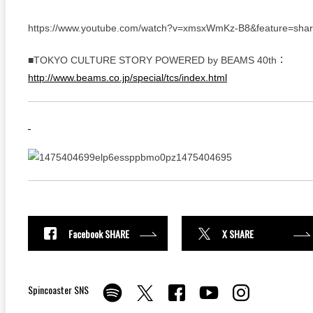
https://www.youtube.com/watch?v=xmsxWmKz-B8&feature=sha
■TOKYO CULTURE STORY POWERED by BEAMS 40th：
http://www.beams.co.jp/special/tcs/index.html
Facebook SHARE
X SHARE
Spincoaster SNS