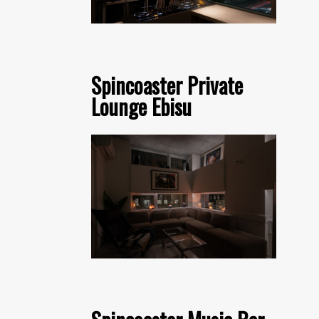
Spincoaster Private
Lounge Ebisu