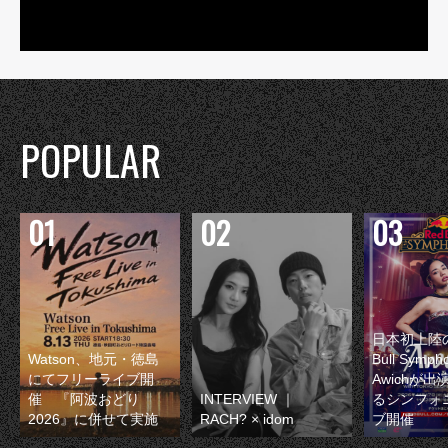
POPULAR
日本初上陸の
Watson、地元・徳島
Bull Symp
にてフリーライブ開
Awichが
催 『阿波おどり
INTERVIEW ｜
るシンフォ
2026』に併せて実施
RACH? × idom
ブ開催