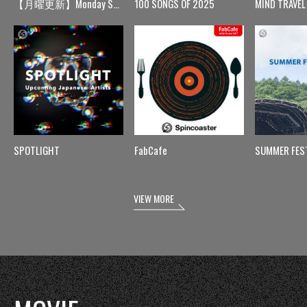
【月曜更新】Monday Spin
100 SONGS OF 2025
MIND TRAVEL
SPOTLIGHT
FabCafe
SUMMER FES
VIEW MORE