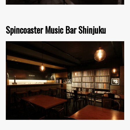
Spincoaster Music Bar Shinjuku