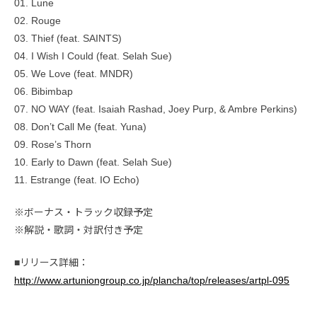
01. Lune
02. Rouge
03. Thief (feat. SAINTS)
04. I Wish I Could (feat. Selah Sue)
05. We Love (feat. MNDR)
06. Bibimbap
07. NO WAY (feat. Isaiah Rashad, Joey Purp, & Ambre Perkins)
08. Don’t Call Me (feat. Yuna)
09. Rose’s Thorn
10. Early to Dawn (feat. Selah Sue)
11. Estrange (feat. IO Echo)
※ボーナス・トラック収録予定
※解説・歌詞・対訳付き予定
■リリース詳細：
http://www.artuniongroup.co.jp/plancha/top/releases/artpl-095