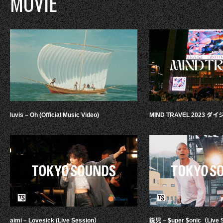
MOVIE
luvis – Oh (Official Music Video)
MIND TRAVEL 2023 
aimi – Lovesick (Live Session）
鋭児 – $uper $onic（Live 