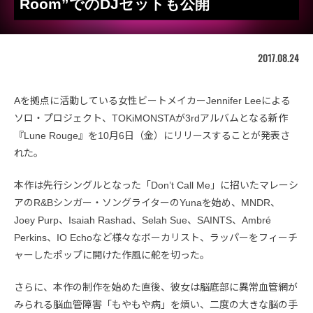
Room”でのDJセットも公開
2017.08.24
Aを拠点に活動している女性ビートメイカーJennifer Leeによる
ソロ・プロジェクト、TOKiMONSTAが3rdアルバムとなる新作
『Lune Rouge』を10月6日（金）にリリースすることが発表さ
れた。
本作は先行シングルとなった「Don’t Call Me」に招いたマレーシ
アのR&Bシンガー・ソングライターのYunaを始め、MNDR、
Joey Purp、Isaiah Rashad、Selah Sue、SAINTS、Ambré
Perkins、IO Echoなど様々なボーカリスト、ラッパーをフィーチ
ャーしたポップに開けた作風に舵を切った。
さらに、本作の制作を始めた直後、彼女は脳底部に異常血管網が
みられる脳血管障害「もやもや病」を煩い、二度の大きな脳の手