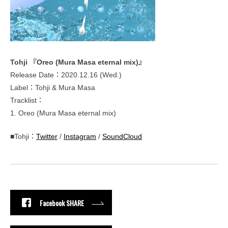
Tohji 『Oreo (Mura Masa eternal mix)』
Release Date：2020.12.16 (Wed.)
Label：Tohji & Mura Masa
Tracklist：
1. Oreo (Mura Masa eternal mix)
■Tohji：
Twitter
/
Instagram
/
SoundCloud
Facebook SHARE