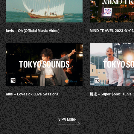
luvis – Oh (Official Music Video)
MIND TRAVEL 2023 
aimi – Lovesick (Live Session）
鋭児 – $uper $onic（Live 
VIEW MORE