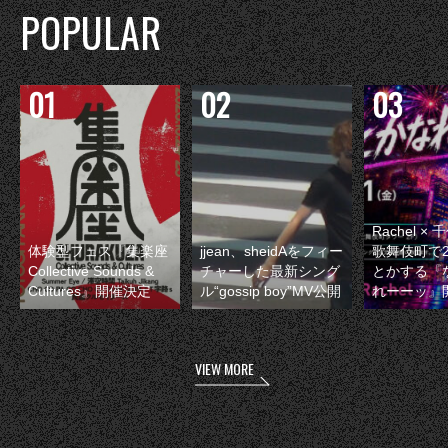
POPULAR
Rachel 
体験型フェス『集楽座
jjean、sheidAをフィー
歌舞伎町で
Collective Sounds &
チャーした最新シング
とかする『
Cultures』開催決定
ル“gossip boy”MV公開
れーーッ』
VIEW MORE