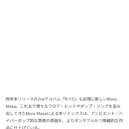
昨年末リリースの2ndアルバム『R.Y.C』も記憶に新しいMura
Masa。これまで様々なフロア・ヒットやポップ・ソングを生み
出してきたMura Masaによる本リミックスは、アンビエント／ハ
イパーポップ的な質感の原曲を、よりダンサブルかつ情緒的な作
品に仕上げている。