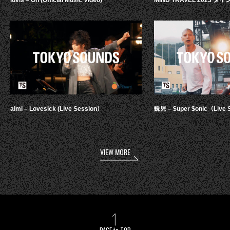
luvis – Oh (Official Music Video)
MIND TRAVEL 2023 
aimi – Lovesick (Live Session）
鋭児 – $uper $onic（Live 
VIEW MORE