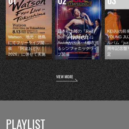
日本初上陸の『Red
KEIJUの
Watson、地元・徳島
Bull Symphonic』に
YOUNG JU
にてフリーライブ開
Awichが出演 4都市巡
ルバム『juzz
催 『阿波おどり
るシンフォニックライ
周年記念盤
2026』に併せて実施
ブ開催
定
VIEW MORE
PLAYLIST