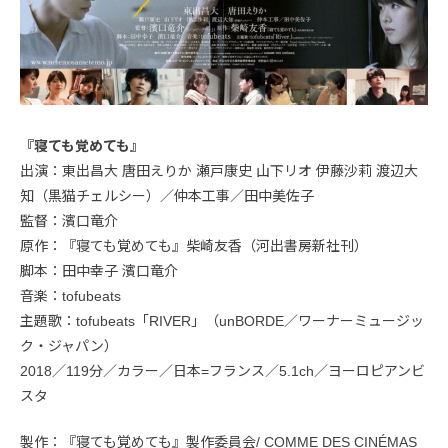
『寝ても覚めても』
出演：東出昌大 唐田えりか 瀬戸康史 山下リオ 伊藤沙莉 渡辺大
知（黒猫チェルシー）／仲本工事／田中美佐子
監督：濱口竜介
原作：『寝ても覚めても』柴崎友香（河出書房新社刊）
脚本：田中幸子 濱口竜介
音楽：tofubeats
主題歌：tofubeats「RIVER」（unBORDE／ワーナーミュージッ
ク・ジャパン）
2018／119分／カラー／日本=フランス／5.1ch／ヨーロピアンビ
スタ
製作：『寝ても覚めても』製作委員会/ COMME DES CINÉMAS