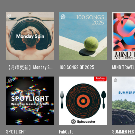
【月曜更新】Monday Spin
100 SONGS OF 2025
MIND TRAVEL
SPOTLIGHT
FabCafe
SUMMER FES