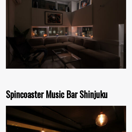
Spincoaster Music Bar Shinjuku