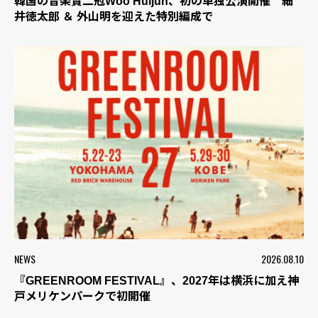
韓国の音楽賞二冠Woo Huijun、初の単独公演開催 細
井徳太郎 ＆ 外山明を迎えた特別編成で
NEWS
2026.08.10
『GREENROOM FESTIVAL』、2027年は横浜に加え神
戸メリケンパークで初開催