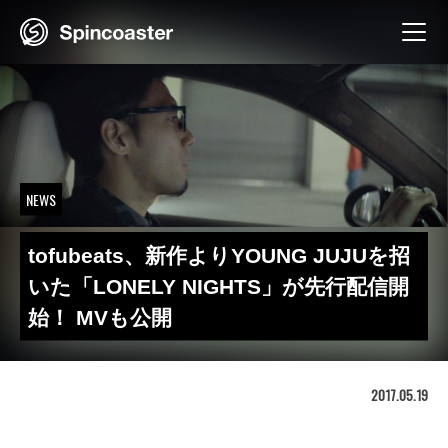
Skip
to
content
NEWS
tofubeats、新作よりYOUNG JUJUを招
いた「LONELY NIGHTS」が先行配信開
始！ MVも公開
2017.05.19