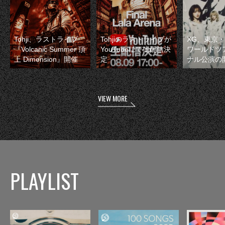
Tohji、ラストライブ
Tohjiのラストライブが
XG、東京
『Volcanic Summer 頂
YouTubeにて生配信決
ワールドツ
上 Dimension』開催
定
ナル公演の
VIEW MORE
PLAYLIST