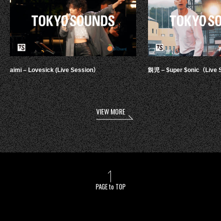
aimi – Lovesick (Live Session）
鋭児 – $uper $onic（Live 
VIEW MORE
PAGE to TOP