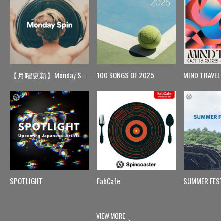
【月曜更新】Monday Spin
100 SONGS OF 2025
MIND TRAVEL
SPOTLIGHT
FabCafe
SUMMER FES
VIEW MORE