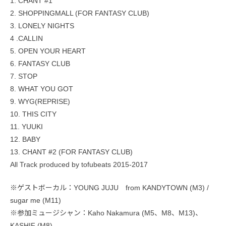
1. CHANT #1
2. SHOPPINGMALL (FOR FANTASY CLUB)
3. LONELY NIGHTS
4 .CALLIN
5. OPEN YOUR HEART
6. FANTASY CLUB
7. STOP
8. WHAT YOU GOT
9. WYG(REPRISE)
10. THIS CITY
11. YUUKI
12. BABY
13. CHANT #2 (FOR FANTASY CLUB)
All Track produced by tofubeats 2015-2017
※ゲストボーカル：YOUNG JUJU from KANDYTOWN (M3) /
sugar me (M11)
※参加ミュージシャン：Kaho Nakamura (M5、M8、M13)、
KASHIF (M8)