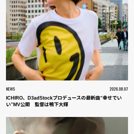
NEWS
2026.08.07
ICHIRO、D3adStockプロデュースの最新曲“幸せでい
い”MV公開 監督は鴨下大輝