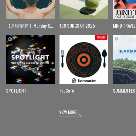
【月曜更新】Monday Spin
100 SONGS OF 2025
MIND TRAVEL
SPOTLIGHT
FabCafe
SUMMER FES
VIEW MORE