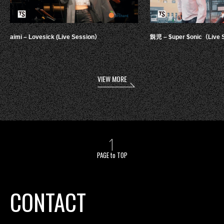
aimi – Lovesick (Live Session）
鋭児 – $uper $onic（Live 
VIEW MORE
PAGE to TOP
CONTACT