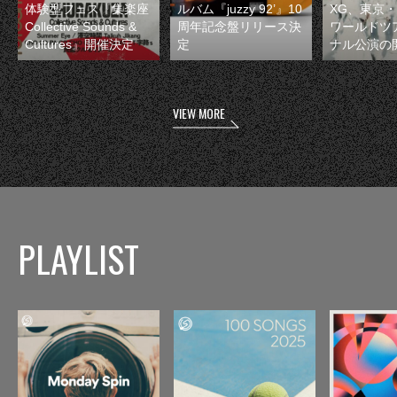
体験型フェス『集楽座
ルバム『juzzy 92’』10
XG、東京
Collective Sounds &
周年記念盤リリース決
ワールドツ
Cultures』開催決定
定
ナル公演の
VIEW MORE
PLAYLIST