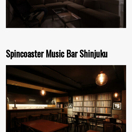
Spincoaster Music Bar Shinjuku