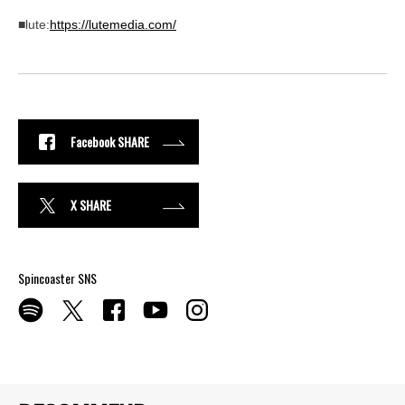
■lute:
https://lutemedia.com/
Facebook SHARE
X SHARE
Spincoaster SNS