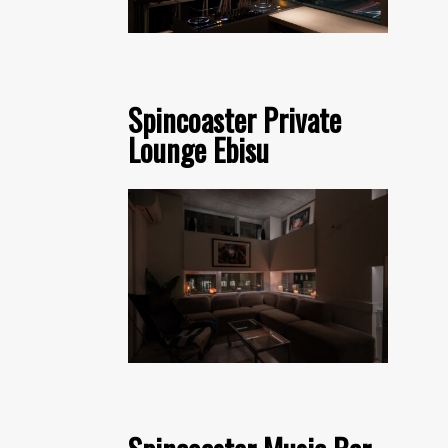
Spincoaster Private
Lounge Ebisu