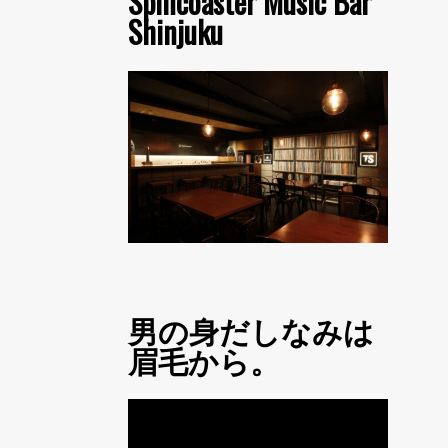
Spincoaster Music Bar
Shinjuku
男の身だしなみは
眉毛から。