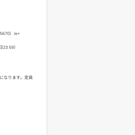
670）/e+
23:59）
になります。定員