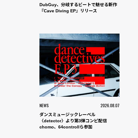
DubGuy、分岐するビートで魅せる新作
『Cave Diving EP』リリース
NEWS
2026.08.07
ダンスミュージックレーベル
〈detector〉より第3弾コンピ配信
chomo、64controllら参加