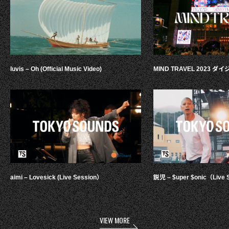
luvis – Oh (Official Music Video)
MIND TRAVEL 2023 
aimi – Lovesick (Live Session）
鋭児 – $uper $onic（Live 
VIEW MORE