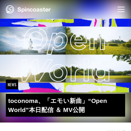
Skip
to
content
NEWS
toconoma、「エモい新曲」“Open
World”本日配信 ＆ MV公開