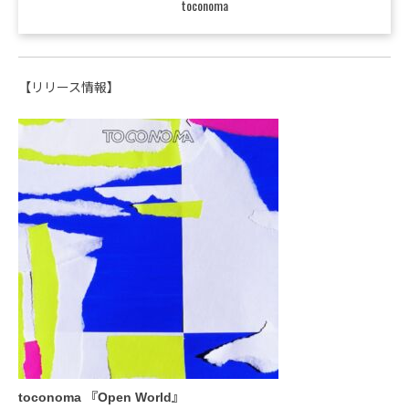
toconoma
【リリース情報】
toconoma 『Open World』