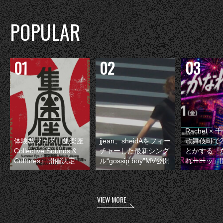
POPULAR
Rachel 
体験型フェス『集楽座
jjean、sheidAをフィー
歌舞伎町で
Collective Sounds &
チャーした最新シング
とかする『
Cultures』開催決定
ル“gossip boy”MV公開
れーーッ』
VIEW MORE