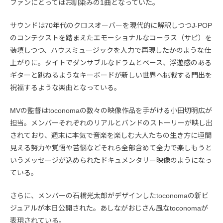
ファンにとってはお馴染みの1曲となっていた。
サウンドは70年代のクロスオーバーを現代的に解釈しつつJ-POP
のコンテクストを踏まえたエモーショナルなコーラス（サビ）を
装填しつつ、ハウスミュージックを人力で再現したかのような仕
上がりに。タイトでダンサブルなドラムとベース、浮遊感のある
ギターと跳ねるようなキーボードが新しい世界へ挑戦する門出を
祝福するような楽曲となっている。
MVの監督はtoconomaの数々の映像作品を手がける小田切明広が
担当。メンバーそれぞれのリアルとバンドのストーリーが映し出
されており、週末に本気で音楽を楽しむ大人たちの生き方に垣間
見える努力や覚悟や苦悩などそれら全部含めて全力で楽しもうと
いうメッセージが込められたドキュメンタリー映像のようになっ
ている。
さらに、メンバーの石橋光太郎がデザインしたtoconomaの新ビ
ジュアルが本日公開された。あしながおじさん風なtoconomaが
表現されている。