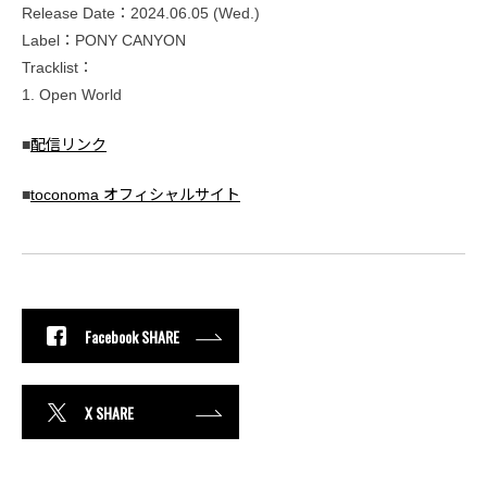
Release Date：2024.06.05 (Wed.)
Label：PONY CANYON
Tracklist：
1. Open World
■
配信リンク
■
toconoma オフィシャルサイト
Facebook SHARE
X SHARE