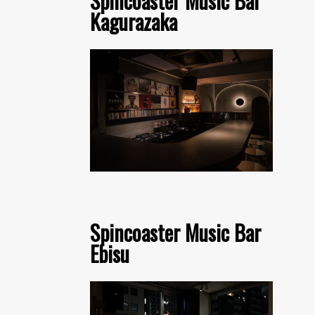
Spincoaster Music Bar
Kagurazaka
Spincoaster Music Bar
Ebisu