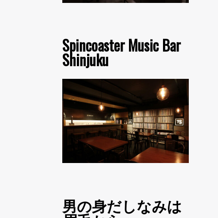
Spincoaster Music Bar
Shinjuku
男の身だしなみは