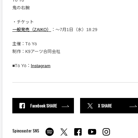
鬼の右腕
・チケット
一般発売（ZAIKO）
：〜7月1日（水）18:29
主催：Tō Yō
制作：K9アーツ合同会社
■Tō Yō：
Instagram
Facebook SHARE
X SHARE
Spincoaster SNS