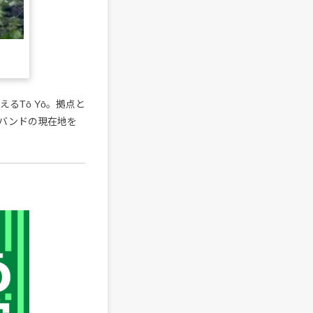
るTō Yō。拠点と
バンドの現在地を