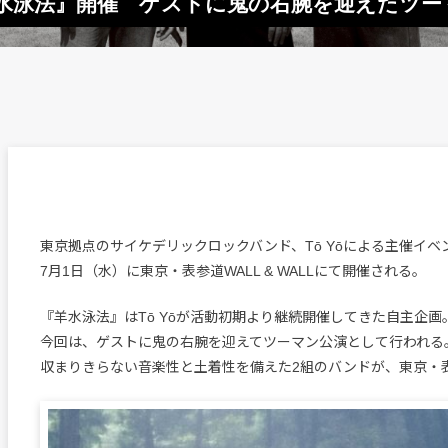
『羊水泳法』開催 ゲストに鬼の右腕を迎えたツー
東京拠点のサイケデリックロックバンド、Tō Yōによる主催イ
7月1日（水）に東京・表参道WALL & WALLにて開催される。
『羊水泳法』はTō Yōが活動初期より継続開催してきた自主企画
今回は、ゲストに鬼の右腕を迎えてツーマン公演として行われる
収まりきらない音楽性と土着性を備えた2組のバンドが、東京・