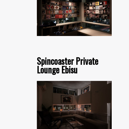
Spincoaster Private
Lounge Ebisu