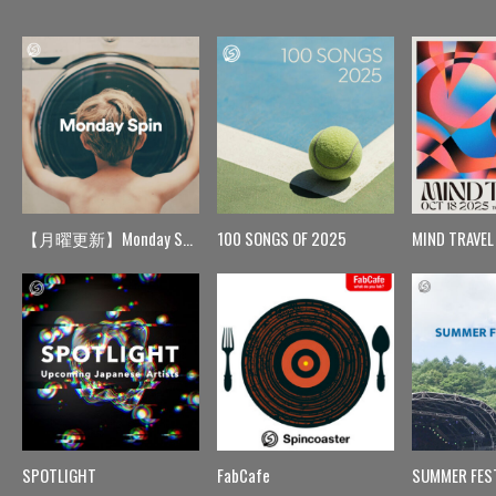
【月曜更新】Monday Spin
100 SONGS OF 2025
MIND TRAVEL
SPOTLIGHT
FabCafe
SUMMER FES