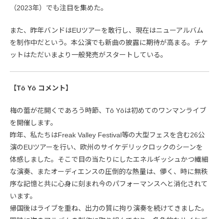
（2023年）でも注目を集めた。
また、昨年バンドはEUツアーを敢行し、現在はニューアルバム
を制作中だという。本公演でも新曲の披露に期待が高まる。チケ
ットはただいまより一般発売がスタートしている。
【Tō Yō コメント】
梅の蕾が花開くであろう時節、Tō Yōは初めてのワンマンライブ
を開催します。
昨年、私たちはFreak Valley Festival等の大型フェスを含む26公
演のEUツアーを行い、欧州のサイケデリックロックのシーンを
体感しました。そこで目の当たりにしたエネルギッシュかつ繊細
な演奏、またオーディエンスの圧倒的な熱量は、儚く、時に無秩
序な記憶と共に心身に刻まれ今のパフォーマンスへと消化されて
います。
帰国後はライブを重ね、出力の質に拘り演奏を続けてきました。