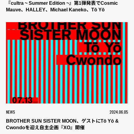
『cultra ~ Summer Edition ~』第1弾発表でCosmic
Mauve、HALLEY、Michael Kaneko、Tō Yō
NEWS
2024.06.05
BROTHER SUN SISTER MOON、ゲストにTō Yō &
Cwondoを迎え自主企画『XO』開催