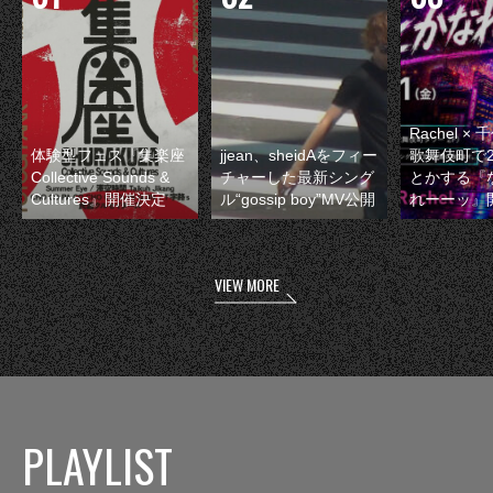
Rachel 
体験型フェス『集楽座
jjean、sheidAをフィー
歌舞伎町で
Collective Sounds &
チャーした最新シング
とかする『
Cultures』開催決定
ル“gossip boy”MV公開
れーーッ』
VIEW MORE
PLAYLIST