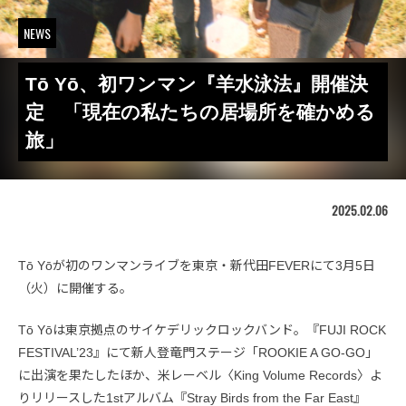
NEWS
Tō Yō、初ワンマン『羊水泳法』開催決
定 「現在の私たちの居場所を確かめる
旅」
2025.02.06
Tō Yōが初のワンマンライブを東京・新代田FEVERにて3月5日
（火）に開催する。
Tō Yōは東京拠点のサイケデリックロックバンド。『FUJI ROCK
FESTIVAL’23』にて新人登竜門ステージ「ROOKIE A GO-GO」
に出演を果たしたほか、米レーベル〈King Volume Records〉よ
りリリースした1stアルバム『Stray Birds from the Far East』