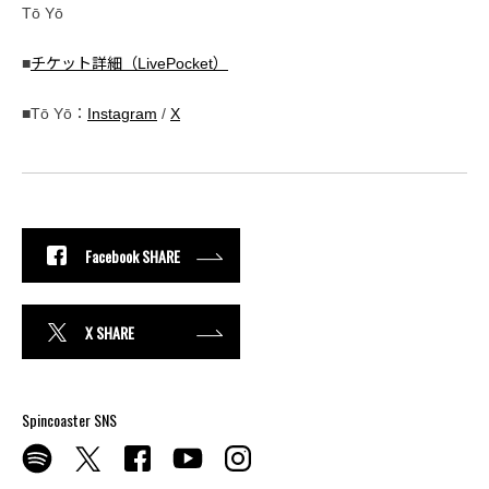
Tō Yō
■
チケット詳細（LivePocket）
■Tō Yō：
Instagram
/
X
Facebook SHARE
X SHARE
Spincoaster SNS