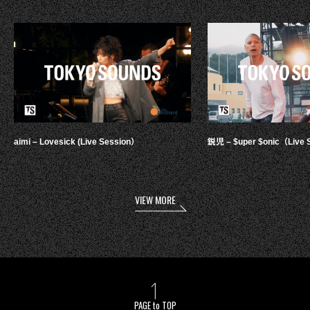
aimi – Lovesick (Live Session）
鋭児 – $uper $onic（Live 
VIEW MORE
PAGE to TOP