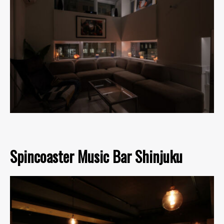
Spincoaster Music Bar Shinjuku