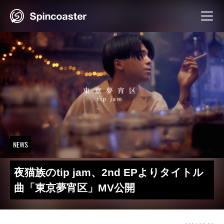
Skip
to
content
NEWS
夜猫族のtip jam、2nd EPよりタイトル
曲「東京夢宵区」MV公開