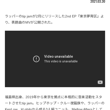
2021.03.30
ラッパーのtip jamが2月にリリースした2nd EP『東京夢宵区』よ
り、表題曲のMVが公開された。
福島県出身、2019年から東京を拠点に本格的に音楽活動をスタ
ートさせたtip jam。ヒップホップ・クルー夜猫族や、ラッパーの
KenLow、ld philoから成る3人組ユニット、Mellow Aftersとして