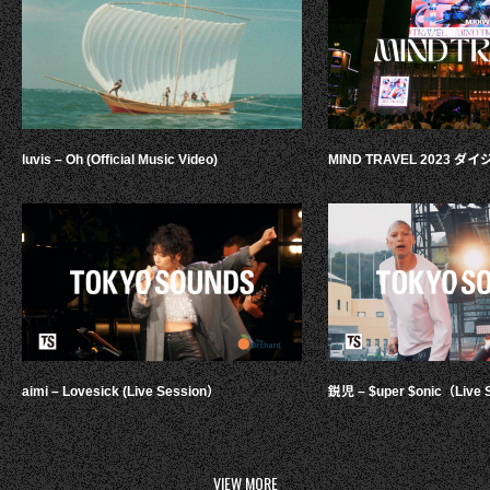
luvis – Oh (Official Music Video)
MIND TRAVEL 2023 
aimi – Lovesick (Live Session）
鋭児 – $uper $onic（Live 
VIEW MORE