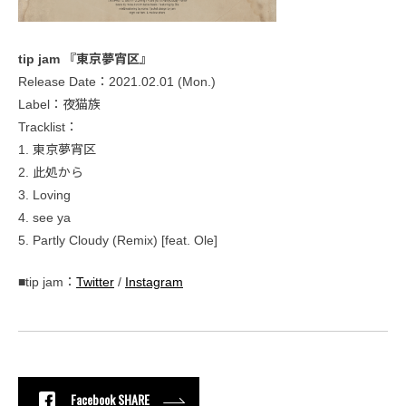
tip jam 『東京夢宵区』
Release Date：2021.02.01 (Mon.)
Label：夜猫族
Tracklist：
1. 東京夢宵区
2. 此処から
3. Loving
4. see ya
5. Partly Cloudy (Remix) [feat. Ole]
■tip jam：
Twitter
/
Instagram
Facebook SHARE