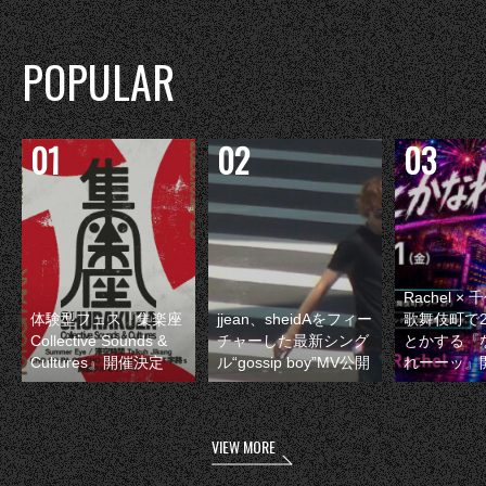
POPULAR
Rachel 
体験型フェス『集楽座
jjean、sheidAをフィー
歌舞伎町で
Collective Sounds &
チャーした最新シング
とかする『
Cultures』開催決定
ル“gossip boy”MV公開
れーーッ』
VIEW MORE