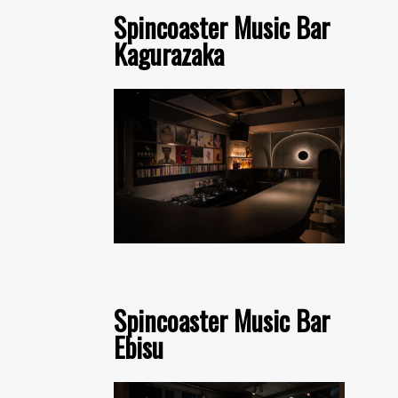
Spincoaster Music Bar
Kagurazaka
Spincoaster Music Bar
Ebisu