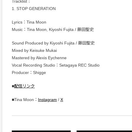
Tracklist：
1. STOP GENERATION
Lyrics：Tina Moon
Music：Tina Moon, Kiyoshi Fujita / 藤田聖史
Sound Produced by Kiyoshi Fujita / 藤田聖史
Mixed by Keisuke Mukai
Mastered by Alexis Eychenne
Vocal Recording Studio：Setagaya REC Studio
Producer：Shigge
■
配信リンク
■Tina Moon：
Instagram
/
X