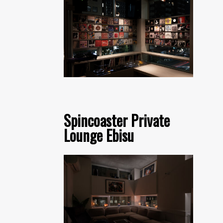
Spincoaster Private
Lounge Ebisu