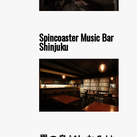
Spincoaster Music Bar
Shinjuku