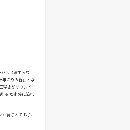
ンステージへ出演するな
そ半年ぶりの新曲とな
田聖史がサウンド
 ＆ 疾走感に溢れ
想いが綴られており、