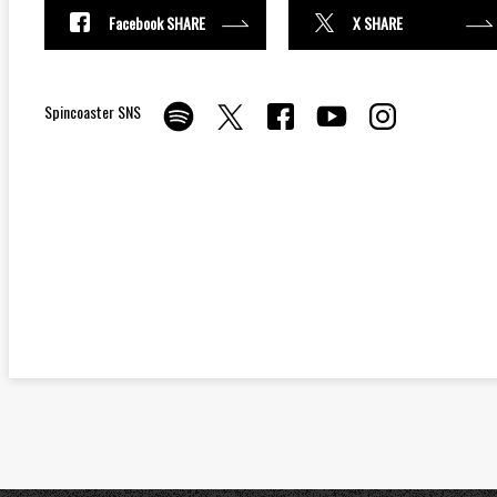
Facebook SHARE
X SHARE
Spincoaster SNS