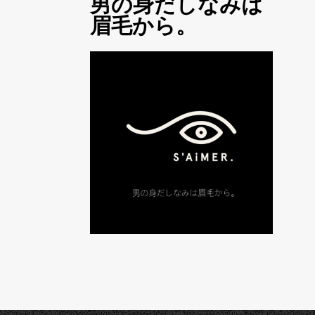
男の身だしなみは
眉毛から。