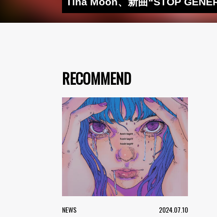
Tina Moon、新曲“STOP 
RECOMMEND
NEWS
2024.07.10