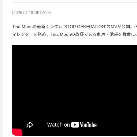
[2025.04.18 UPDATE]
Tina Moonの最新シングル“STOP GENERATION”のMVが公開。IS
ィレクターを務め、Tina Moonの故郷である東京・池袋を舞台