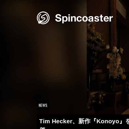
Skip
to
content
NEWS
Tim Hecker、新作『Ko