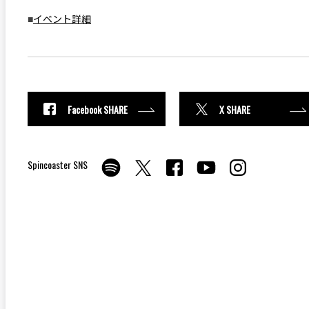
■
イベント詳細
Facebook SHARE
X SHARE
Spincoaster SNS