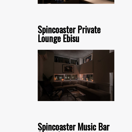
Spincoaster Private
Lounge Ebisu
Spincoaster Music Bar