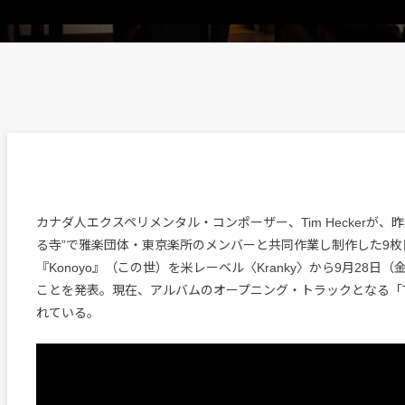
カナダ人エクスペリメンタル・コンポーザー、Tim Heckerが、
る寺”で雅楽団体・東京楽所のメンバーと共同作業し制作した9枚
『Konoyo』（この世）を米レーベル〈Kranky〉から9月28日
ことを発表。現在、アルバムのオープニング・トラックとなる「This
れている。