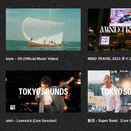
luvis – Oh (Official Music Video)
MIND TRAVEL 2023 
aimi – Lovesick (Live Session）
鋭児 – $uper $onic（Live 