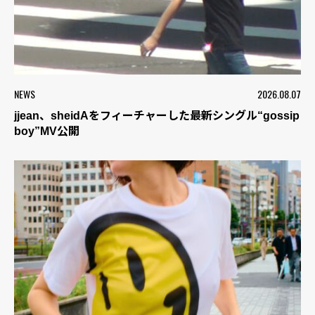
NEWS
2026.08.07
jjean、sheidAをフィーチャーした最新シングル“gossip
boy”MV公開