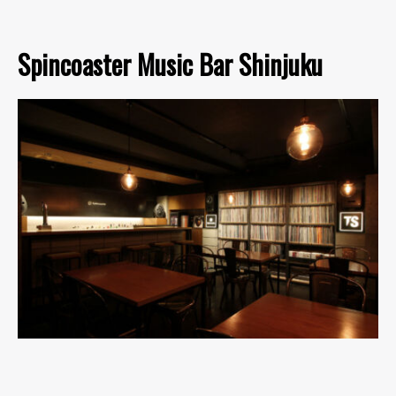
Spincoaster Music Bar Shinjuku