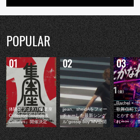
POPULAR
Rachel 
体験型フェス『集楽座
jjean、sheidAをフィー
歌舞伎町で
Collective Sounds &
チャーした最新シング
とかする『
Cultures』開催決定
ル“gossip boy”MV公開
れーーッ』