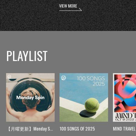
VIEW MORE
PLAYLIST
【月曜更新】Monday Spin
100 SONGS OF 2025
MIND TRAVEL