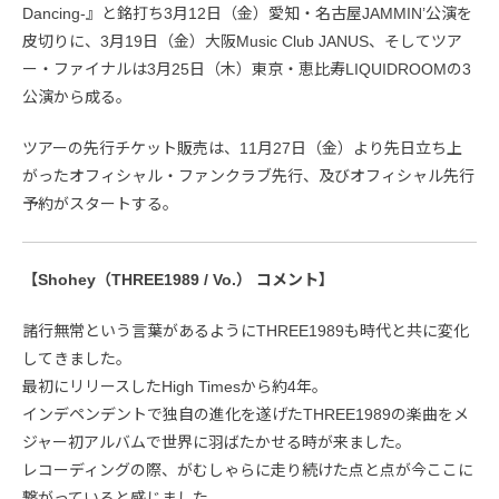
Dancing-』と銘打ち3月12日（金）愛知・名古屋JAMMIN’公演を
皮切りに、3月19日（金）大阪Music Club JANUS、そしてツア
ー・ファイナルは3月25日（木）東京・恵比寿LIQUIDROOMの3
公演から成る。
ツアーの先行チケット販売は、11月27日（金）より先日立ち上
がったオフィシャル・ファンクラブ先行、及びオフィシャル先行
予約がスタートする。
【Shohey（THREE1989 / Vo.） コメント】
諸行無常という言葉があるようにTHREE1989も時代と共に変化
してきました。
最初にリリースしたHigh Timesから約4年。
インデペンデントで独自の進化を遂げたTHREE1989の楽曲をメ
ジャー初アルバムで世界に羽ばたかせる時が来ました。
レコーディングの際、がむしゃらに走り続けた点と点が今ここに
繋がっていると感じました。