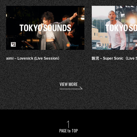
aimi – Lovesick (Live Session）
鋭児 – $uper $onic（Live 
VIEW MORE
PAGE to TOP