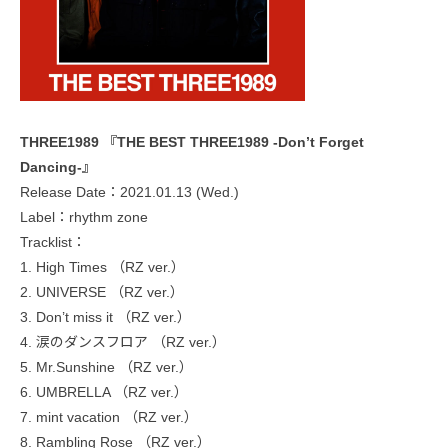
THREE1989 『THE BEST THREE1989 -Don’t Forget
Dancing-』
Release Date：2021.01.13 (Wed.)
Label：rhythm zone
Tracklist：
1. High Times （RZ ver.）
2. UNIVERSE （RZ ver.）
3. Don’t miss it （RZ ver.）
4. 涙のダンスフロア （RZ ver.）
5. Mr.Sunshine （RZ ver.）
6. UMBRELLA （RZ ver.）
7. mint vacation （RZ ver.）
8. Rambling Rose （RZ ver.）