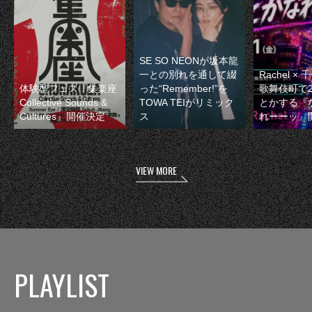
SE SO NEONが坂本龍
一との別れを通して綴
Rachel 
体験型フェス『集楽座
った“Remember!”を
歌舞伎町で
Collective Sounds &
TOWA TEIがリミック
とかする『
Cultures』開催決定
ス
れーーッ』
VIEW MORE
PLAYLIST