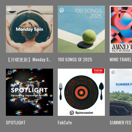
【月曜更新】Monday Spin
100 SONGS OF 2025
MIND TRAVEL
SPOTLIGHT
FabCafe
SUMMER FES