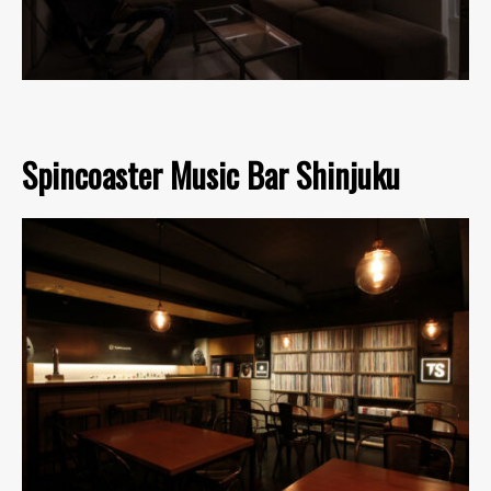
Spincoaster Music Bar Shinjuku