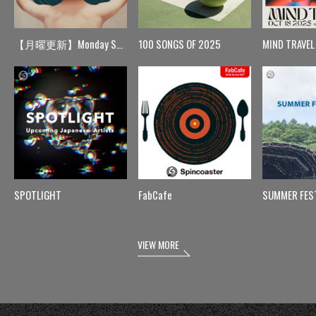
【月曜更新】Monday Spin
100 SONGS OF 2025
MIND TRAVEL
SPOTLIGHT
FabCafe
SUMMER FES
VIEW MORE