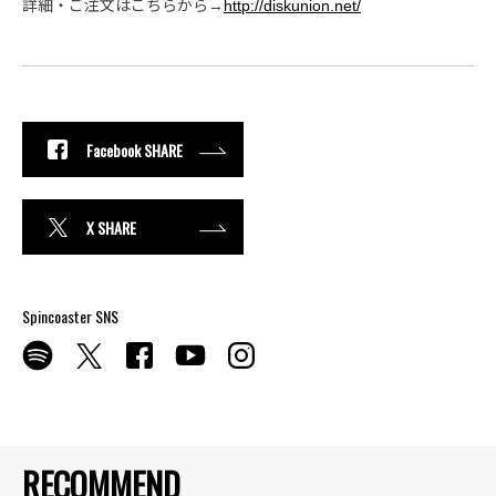
詳細・ご注文はこちらから→
http://diskunion.net/
Facebook SHARE
X SHARE
Spincoaster SNS
RECOMMEND