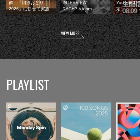
催 『阿波おどり
INTERVIEW ｜
YouTube
2026』に併せて実施
RACH? × idom
定
VIEW MORE
PLAYLIST