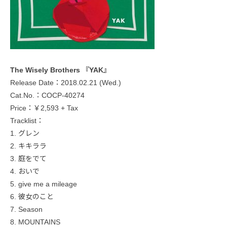
The Wisely Brothers 『YAK』
Release Date：2018.02.21 (Wed.)
Cat.No.：COCP-40274
Price：￥2,593 + Tax
Tracklist：
1. グレン
2. キキララ
3. 庭をでて
4. おいで
5. give me a mileage
6. 彼女のこと
7. Season
8. MOUNTAINS