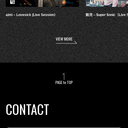
aimi – Lovesick (Live Session）
鋭児 – $uper $onic（Live 
VIEW MORE
PAGE to TOP
CONTACT