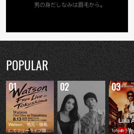
POPULAR
Watson、地元・徳島
にてフリーライブ開
Tohjiのラ