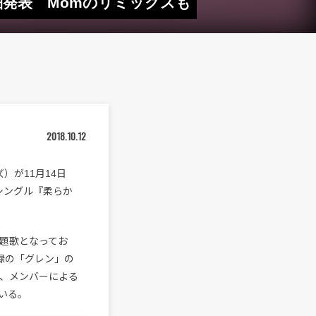
ル詳細発表 Momのリミックスも
2018.10.12
ーズ）が11月14日
シングル『柔らか
主題歌となってお
収録の「グレン」の
様、メンバーによる
いる。