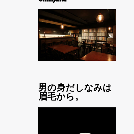
男の身だしなみは
眉毛から。