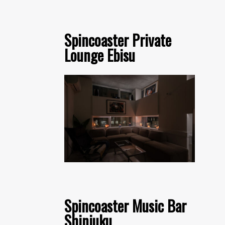
Spincoaster Private
Lounge Ebisu
Spincoaster Music Bar
Shinjuku