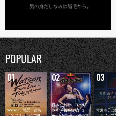
POPULAR
日本初上陸の『Red
Watson、地元・徳島
Bull Symphonic』に
青葉市子と
にてフリーライブ開
Awichが出演 4都市巡
よるツーマ