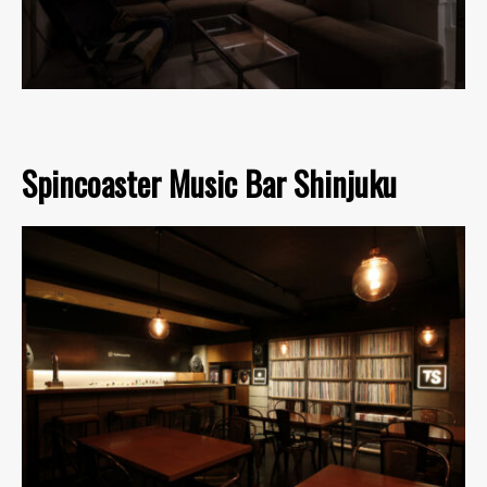
Spincoaster Music Bar Shinjuku