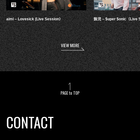
aimi – Lovesick (Live Session）
鋭児 – $uper $onic（Live 
VIEW MORE
PAGE to TOP
CONTACT