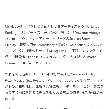
Morrisseyの才能を見抜き後押しするアーティストの卵、Linder
Sterling（リンダー・スターリング）役には『Downton Abbey』
（原題：ダウントン・アビー）シリーズのJessica Brown
Findlay。職場の同僚でMorrisseyを誘惑するChristine（クリステ
ィーン）役には新作ドラマ『Killing Eve』（原題：キリング・イ
ヴ）で暗殺者Villanelle（ヴィラネル）役に大抜擢されたodie
Comer（ジョディ・カマー）。
作品を彩る音楽には、1970年代を代表するNew York Dolls、
Roxy Music、Sex Postols、Mott The Hoopleほか様々なアーティ
ストの楽曲を仕様。挫折や苦悩にも、「夢」を、「自分」をあき
らめずに前に進む姿に勇気をもらえる珠玉の青春“音楽”映画が完
成した。