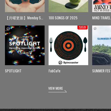
【月曜更新】Monday Spin
100 SONGS OF 2025
MIND TRAVEL
SPOTLIGHT
FabCafe
SUMMER FES
VIEW MORE