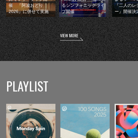
催 『阿波おどり
るシンフォニックライ
『二人のレ
2026』に併せて実施
ブ開催
ー』開催決
VIEW MORE
PLAYLIST