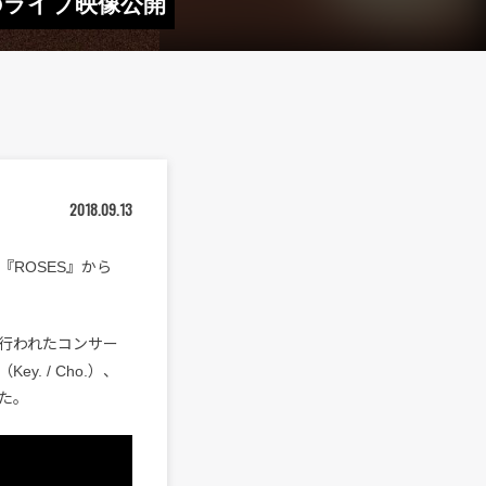
h」のライブ映像公開
2018.09.13
『ROSES』から
て行われたコンサー
. / Cho.）、
れた。