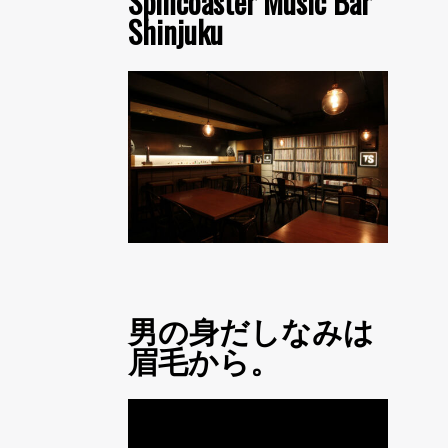
Spincoaster Music Bar
Shinjuku
男の身だしなみは
眉毛から。