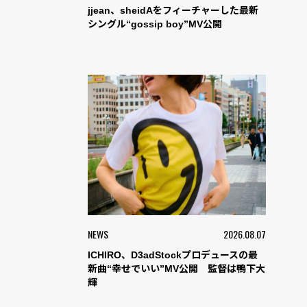
jjean、sheidAをフィーチャーした最新
シングル“gossip boy”MV公開
NEWS
2026.08.07
ICHIRO、D3adStockプロデュースの最
新曲“幸せでいい”MV公開 監督は鴨下大
輝