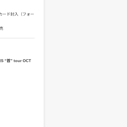
カード封入（フォー
売
S “首” tour OCT