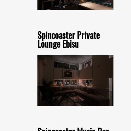
Spincoaster Private
Lounge Ebisu