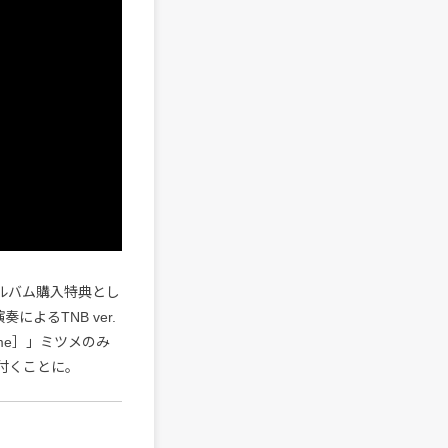
アルバム購入特典とし
によるTNB ver.
ume］」ミツメのみ
て付くことに。