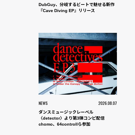
DubGuy、分岐するビートで魅せる新作
『Cave Diving EP』リリース
NEWS
2026.08.07
ダンスミュージックレーベル
〈detector〉より第3弾コンピ配信
chomo、64controllら参加