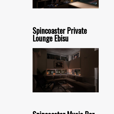
Spincoaster Private
Lounge Ebisu