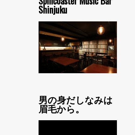
Spincoaster Music Bar
Shinjuku
男の身だしなみは
眉毛から。