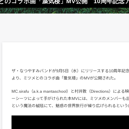
とのコラボ曲「蜃気楼」MV公開 10周年記念
ザ・なつやすみバンドが9月5日（水）にリリースする10周年記
より、ミツメとのコラボ曲「蜃気楼」のMVが公開された。
MC.sirafu（a.k.a mantaschool）と村井敦（Directions
ーシーツによって手がけられた本MVには、ミツメのメンバーも
という魔法の絨毯にて、魅惑の世界旅行が繰り広げられるという