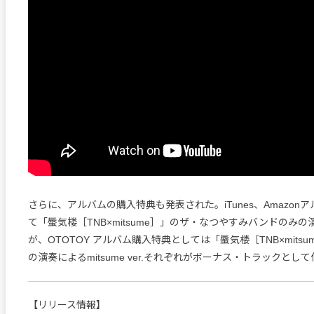
さらに、アルバムの購入特典も発表された。iTunes、Amazon
て「蜃気楼［TNB×mitsume］」のザ・なつやすみバンドのみの演奏
が、OTOTOY アルバム購入特典としては「蜃気楼［TNB×mits
の演奏によるmitsume ver.それぞれがボーナス・トラックとし
【リリース情報】