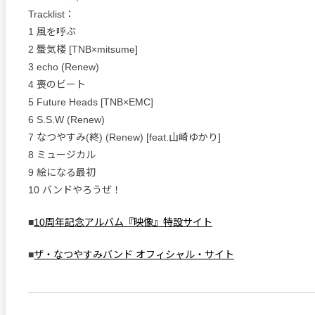
Tracklist：
1 風を呼ぶ
2 蜃気楼 [TNB×mitsume]
3 echo (Renew)
4 喪のビート
5 Future Heads [TNB×EMC]
6 S.S.W (Renew)
7 なつやすみ(終) (Renew) [feat.山崎ゆかり]
8 ミュージカル
9 絵になる最初
10 バンドやろうぜ！
■
10周年記念アルバム『映像』特設サイト
■
ザ・なつやすみバンド オフィシャル・サイト