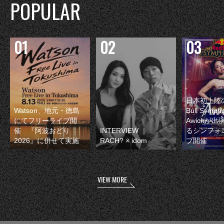
POPULAR
日本初上陸の
Watson、地元・徳島
Bull Symp
にてフリーライブ開
Awichが
催 『阿波おどり
INTERVIEW ｜
るシンフォ
2026』に併せて実施
RACH? × idom
ブ開催
VIEW MORE