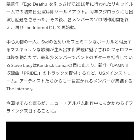
話題作『Ego Death』を引っさげて2016年に行われたリキッドル
ームでの初来日公演は即ソールドアウト。同年フジロックにも出
演し話題をさらった。その後、各メンバーのソロ制作期間を終
え、再びThe Internetとして再始動。
中心人物の一人、Sydの色めいたフェミニンなボーカルと相反す
るマスキュリンな歌詞が生み出す世界観に魅了されたフォロワー
は後を絶たたず、最年少メンバーでバンドのギターを担当してい
るSteve LacyはKendrick Lamarの目に止まり、新作『DAMN.』
収録曲「PRIDE.」のトラックを提供するなど、USメインストリ
ーム。アーティストたちからも一目置かれるメンバーが集結する
The Interner。
今回はそんな彼らが、ニュー・アルバム制作中にもかかわらずフ
ライング来日することに。