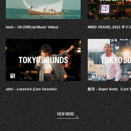
luvis – Oh (Official Music Video)
MIND TRAVEL 2023 
aimi – Lovesick (Live Session）
鋭児 – $uper $onic（Live 
VIEW MORE