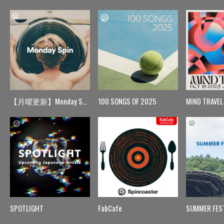
【月曜更新】Monday Spin
100 SONGS OF 2025
MIND TRAVEL
SPOTLIGHT
FabCafe
SUMMER FES