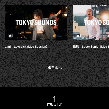
aimi – Lovesick (Live Session）
鋭児 – $uper $onic（Live 
VIEW MORE
PAGE to TOP