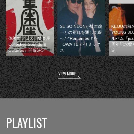
SE SO NEONが坂本龍
KEIJUの
一との別れを通して綴
YOUNG JU
体験型フェス『集楽座
った“Remember!”を
ルバム『juzz
Collective Sounds &
TOWA TEIがリミック
周年記念盤
Cultures』開催決定
ス
定
VIEW MORE
PLAYLIST