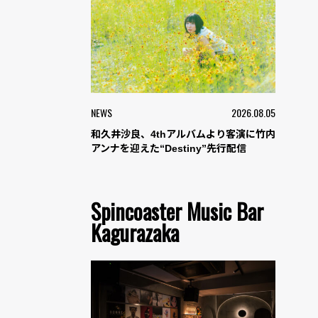
NEWS
2026.08.05
和久井沙良、4thアルバムより客演に竹内
アンナを迎えた“Destiny”先行配信
Spincoaster Music Bar
Kagurazaka