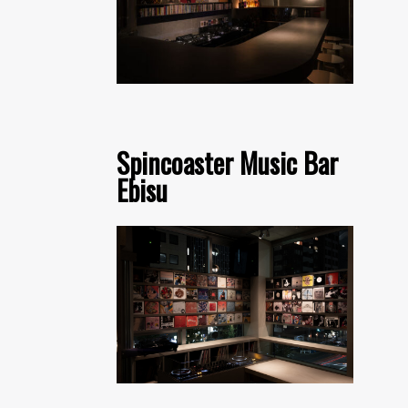
Spincoaster Music Bar
Ebisu