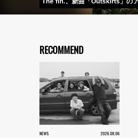
The fin.、新曲「Outski
RECOMMEND
NEWS
2026.08.06