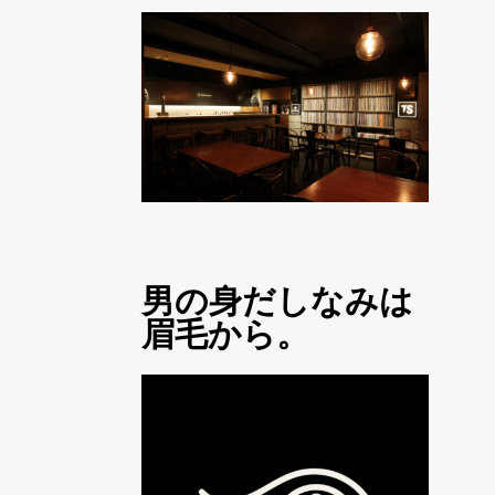
男の身だしなみは
眉毛から。