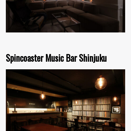
Spincoaster Music Bar Shinjuku