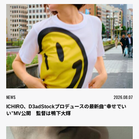
NEWS
2026.08.07
ICHIRO、D3adStockプロデュースの最新曲“幸せでい
い”MV公開 監督は鴨下大輝