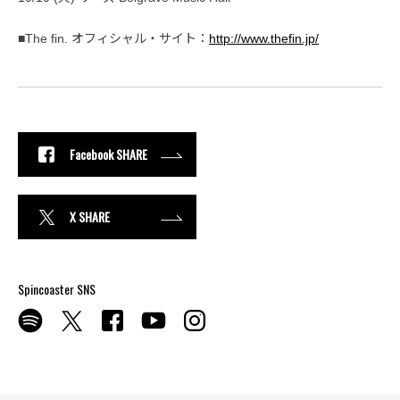
■The fin. オフィシャル・サイト：
http://www.thefin.jp/
Facebook SHARE
X SHARE
Spincoaster SNS