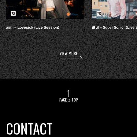
aimi – Lovesick (Live Session）
鋭児 – $uper $onic（Live 
VIEW MORE
PAGE to TOP
CONTACT