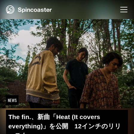
Skip
to
content
NEWS
The fin.、新曲「Heat (It covers
everything)」を公開 12インチのリリ