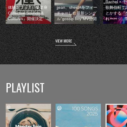
Rachel 
体験型フェス『集楽座
jjean、sheidAをフィー
歌舞伎町で
Collective Sounds &
チャーした最新シング
とかする『
Cultures』開催決定
ル“gossip boy”MV公開
れーーッ』
VIEW MORE
PLAYLIST