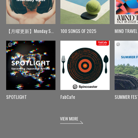
【月曜更新】Monday Spin
100 SONGS OF 2025
MIND TRAVEL
SPOTLIGHT
FabCafe
SUMMER FES
VIEW MORE