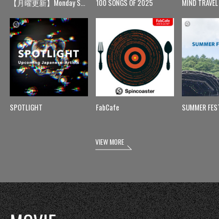
【月曜更新】Monday Spin
100 SONGS OF 2025
MIND TRAVEL
SPOTLIGHT
FabCafe
SUMMER FES
VIEW MORE