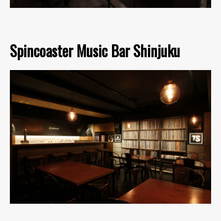
Spincoaster Music Bar Shinjuku