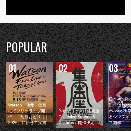
POPULAR
日本初上陸の
Watson、地元・徳島
Bull Symp
にてフリーライブ開
体験型フェス『集楽座
Awichが
催 『阿波おどり
Collective Sounds &
るシンフォ
2026』に併せて実施
Cultures』開催決定
ブ開催