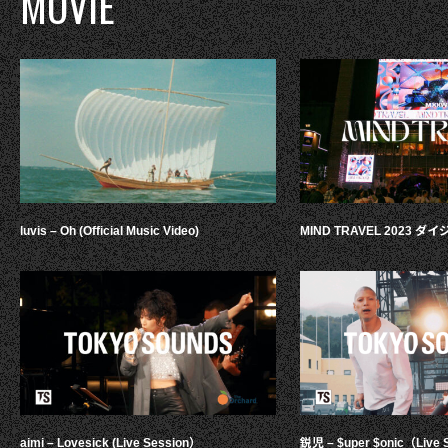
MOVIE
luvis – Oh (Official Music Video)
MIND TRAVEL 2023 
aimi – Lovesick (Live Session）
鋭児 – $uper $onic（Live 