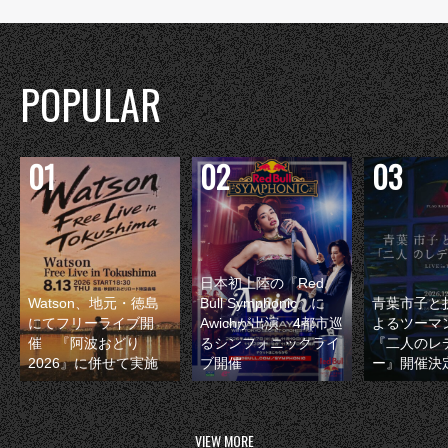
POPULAR
日本初上陸の『Red
Watson、地元・徳島
Bull Symphonic』に
青葉市子と
にてフリーライブ開
Awichが出演 4都市巡
よるツーマ
催 『阿波おどり
るシンフォニックライ
『二人のレ
2026』に併せて実施
ブ開催
ー』開催決
VIEW MORE