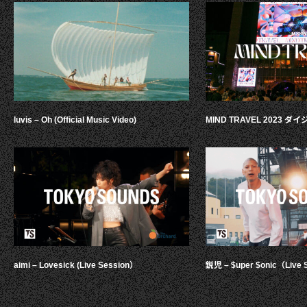
luvis – Oh (Official Music Video)
MIND TRAVEL 2023 
aimi – Lovesick (Live Session）
鋭児 – $uper $onic（Live 