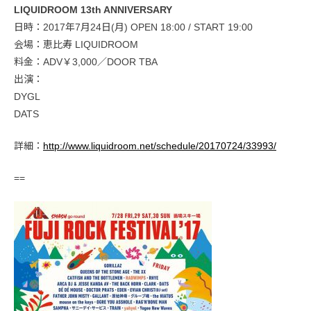
LIQUIDROOM 13th ANNIVERSARY
日時：2017年7月24日(月) OPEN 18:00 / START 19:00
会場：恵比寿 LIQUIDROOM
料金：ADV￥3,000／DOOR TBA
出演：
DYGL
DATS
詳細：
http://www.liquidroom.net/schedule/20170724/33993/
==