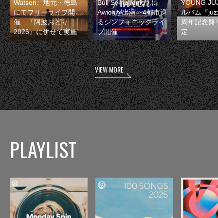
Watson、地元・徳島
Bull Symphonic』に
YOUNG JU
にてフリーライブ開
Awichが出演 4都市巡
ルバム『juzz
催 『阿波おどり
るシンフォニックライ
周年記念盤
2026』に併せて実施
ブ開催
定
VIEW MORE
PLAYLIST