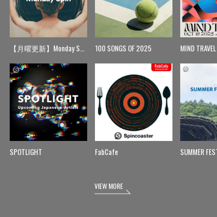
【月曜更新】Monday Spin
100 SONGS OF 2025
MIND TRAVEL
SPOTLIGHT
FabCafe
SUMMER FES
VIEW MORE