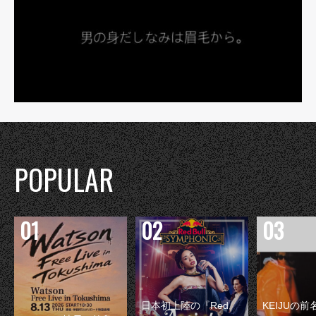
POPULAR
日本初上陸の『Red
KEIJUの