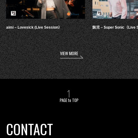
aimi – Lovesick (Live Session）
鋭児 – $uper $onic（Live 
VIEW MORE
PAGE to TOP
CONTACT