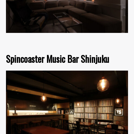
Spincoaster Music Bar Shinjuku