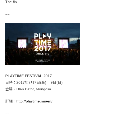
The fin.
==
PLAYTIME FESTIVAL 2017
日時：2017年7月7日(金) – 9日(日)
会場：Ulan Bator, Mongolia
詳細：
http://playtime.mn/en/
==