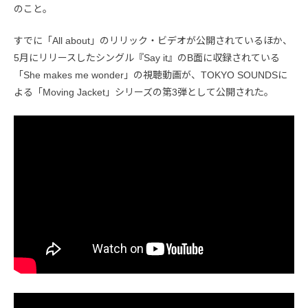
のこと。
すでに「All about」のリリック・ビデオが公開されているほか、
5月にリリースしたシングル『Say it』のB面に収録されている
「She makes me wonder」の視聴動画が、TOKYO SOUNDSに
よる「Moving Jacket」シリーズの第3弾として公開された。