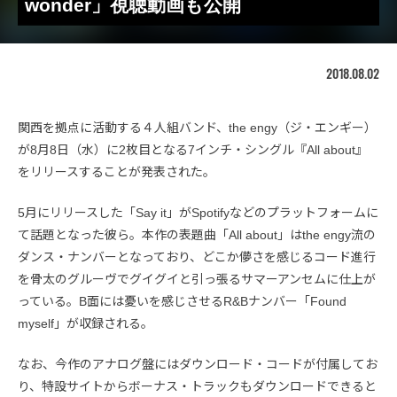
wonder」視聴動画も公開
2018.08.02
関西を拠点に活動する４人組バンド、the engy（ジ・エンギー）
が8月8日（水）に2枚目となる7インチ・シングル『All about』
をリリースすることが発表された。
5月にリリースした「Say it」がSpotifyなどのプラットフォームに
て話題となった彼ら。本作の表題曲「All about」はthe engy流の
ダンス・ナンバーとなっており、どこか儚さを感じるコード進行
を骨太のグルーヴでグイグイと引っ張るサマーアンセムに仕上が
っている。B面には憂いを感じさせるR&Bナンバー「Found
myself」が収録される。
なお、今作のアナログ盤にはダウンロード・コードが付属してお
り、特設サイトからボーナス・トラックもダウンロードできると