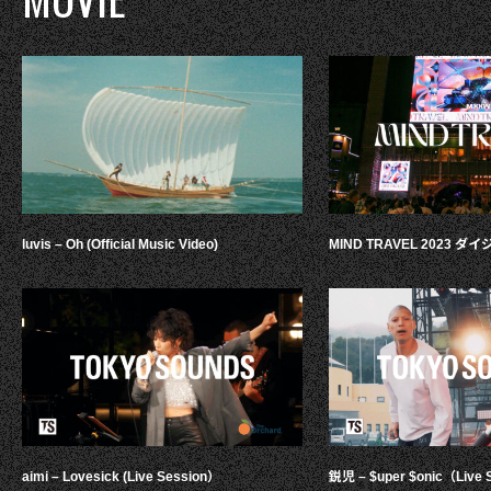
luvis – Oh (Official Music Video)
MIND TRAVEL 2023 
aimi – Lovesick (Live Session）
鋭児 – $uper $onic（Live 