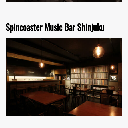
Spincoaster Music Bar Shinjuku