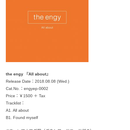
the engy 『All about』
Release Date：2018.08.08 (Wed.)
Cat.No.：engyep-0002
Price：￥1500 ＋ Tax
Tracklist：
A1. All about
B1. Found myself