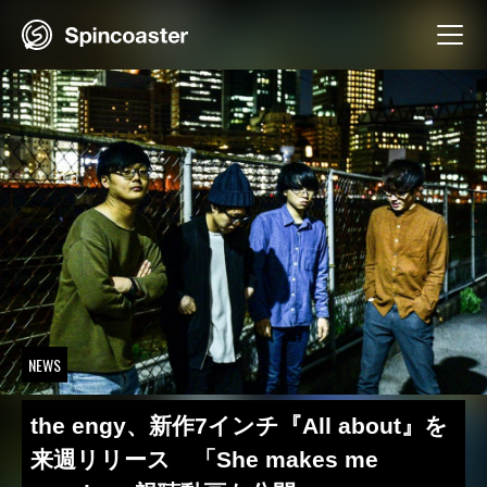
Skip
to
content
NEWS
the engy、新作7インチ『All about』を
来週リリース 「She makes me