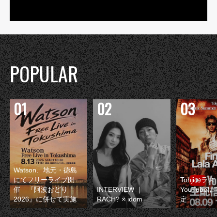
POPULAR
Watson、地元・徳島
にてフリーライブ開
Tohjiのラ
催 『阿波おどり
INTERVIEW ｜
YouTube
2026』に併せて実施
RACH? × idom
定