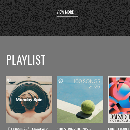
VIEW MORE
PLAYLIST
【月曜更新】Monday Spin
100 SONGS OF 2025
MIND TRAVEL