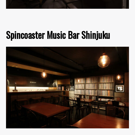
Spincoaster Music Bar Shinjuku