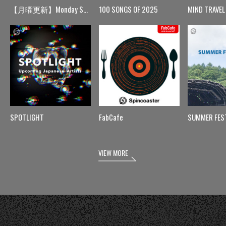
【月曜更新】Monday Spin
100 SONGS OF 2025
MIND TRAVEL
SPOTLIGHT
FabCafe
SUMMER FES
VIEW MORE