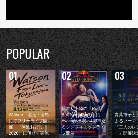
POPULAR
日本初上陸の『Red
Watson、地元・徳島
Bull Symphonic』に
青葉市子と
にてフリーライブ開
Awichが出演 4都市巡
よるツーマ
催 『阿波おどり
るシンフォニックライ
『二人のレ
2026』に併せて実施
ブ開催
ー』開催決