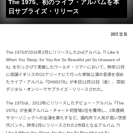
The 1975、初のライブ・アルバムを本
日サプライズ・リリース
2017.12.15
The 1975が2016年2月にリリースした2ndアルバム『I Like It
When You Sleep, for You Are So Beautiful yet So Unaware of
It』を引っさげて実施したワールド・ツアーにおいて、昨年12月
に母国イギリスのO2アリーナにて行った単独公演の音源を収め
たライブ・アルバム『DH00278』が本日12月15日（金）、突如
デジタル・オンリーでサプライズ・リリースされた。
The 1975は、2013年にリリースしたデビュー・アルバム『The
1975』が全英アルバム・チャート初登場1位を獲得し、2年連続
サマーソニックへの出演を果たすなど、国内外で人気が高い次世
代バンド。昨年2月にリリースされた2作目となるアルバム『I
Like It When You Sleep, for You Are So Beautiful yet So