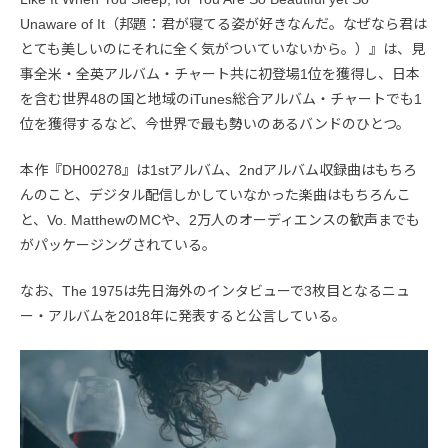
Unaware of It（邦題：君が寝てる姿が好きなんだ。なぜなら君は
とても美しいのにそれに全く気がついていないから。）』は、見
事全米・全英アルバム・チャート共に初登場1位を獲得し、日本
を含む世界48の国と地域のiTunes総合アルバム・チャートでも1
位を獲得するなど、今世界で最も勢いのあるバンドのひとつ。
本作『DH00278』は1stアルバム、2ndアルバム収録曲はもちろ
んのこと、デジタル配信しかしていなかった楽曲はもちろんこ
と、Vo. MatthewのMCや、2万人のオーディエンスの歓声までも
がパッケージングされている。
なお、The 1975は先日海外のインタビューで3枚目となるニュ
ー・アルバムを2018年に発表すると公言している。