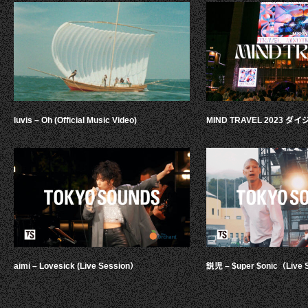
luvis – Oh (Official Music Video)
MIND TRAVEL 2023 
aimi – Lovesick (Live Session）
鋭児 – $uper $onic（Live 