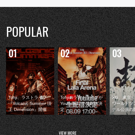
POPULAR
Tohji、ラストライブ
Tohjiのラストライブが
XG、東京
『Volcanic Summer 頂
YouTubeにて生配信決
ワールドツ
上 Dimension』開催
定
ナル公演の
VIEW MORE