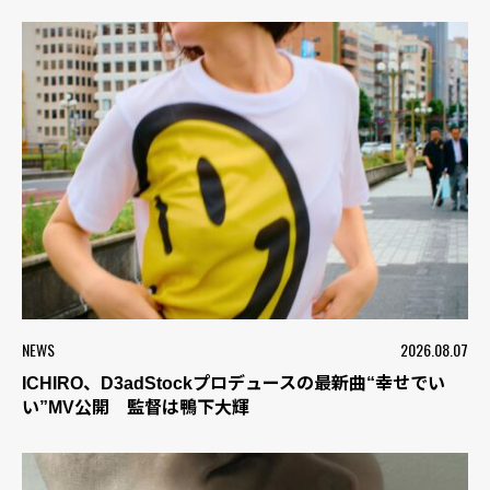
NEWS
2026.08.07
ICHIRO、D3adStockプロデュースの最新曲“幸せでい
い”MV公開 監督は鴨下大輝