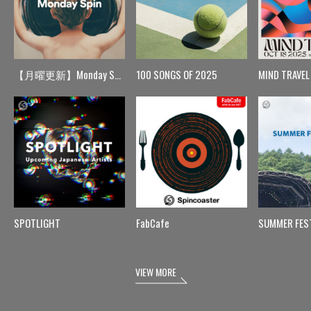
【月曜更新】Monday Spin
100 SONGS OF 2025
MIND TRAVEL
SPOTLIGHT
FabCafe
SUMMER FES
VIEW MORE