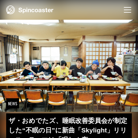
Skip
to
content
NEWS
ザ・おめでたズ、睡眠改善委員会が制定
した“不眠の日”に新曲「Skylight」リリ