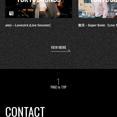
aimi – Lovesick (Live Session）
鋭児 – $uper $onic（Live 
VIEW MORE
PAGE to TOP
CONTACT