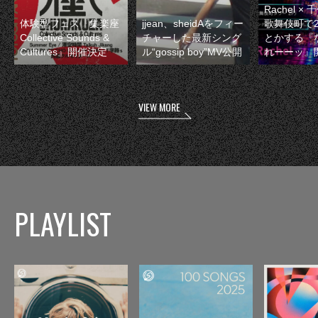
Rachel 
体験型フェス『集楽座
jjean、sheidAをフィー
歌舞伎町で
Collective Sounds &
チャーした最新シング
とかする『
Cultures』開催決定
ル“gossip boy”MV公開
れーーッ』
VIEW MORE
PLAYLIST