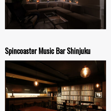
Spincoaster Music Bar Shinjuku