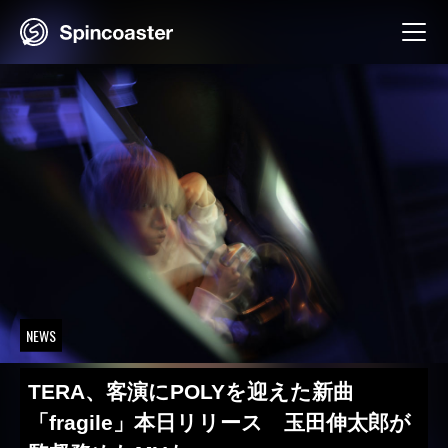
Skip
to
content
NEWS
TERA、客演にPOLYを迎えた新曲
「fragile」本日リリース 玉田伸太郎が