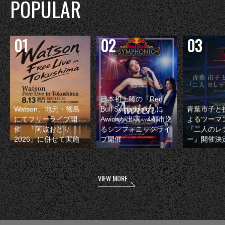
POPULAR
日本初上陸の『Red
Watson、地元・徳島
Bull Symphonic』に
青葉市子と
にてフリーライブ開
Awichが出演 4都市巡
よるツーマ
催 『阿波おどり
るシンフォニックライ
『二人のレ
2026』に併せて実施
ブ開催
ー』開催決
VIEW MORE