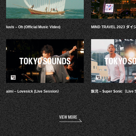
luvis – Oh (Official Music Video)
MIND TRAVEL 2023 
aimi – Lovesick (Live Session）
鋭児 – $uper $onic（Live 
VIEW MORE