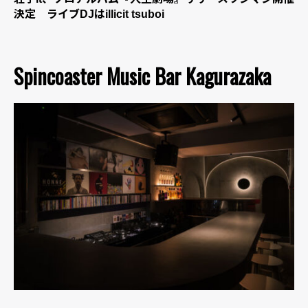
決定 ライブDJはillicit tsuboi
Spincoaster Music Bar Kagurazaka