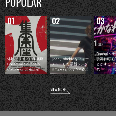
POPULAR
Rachel 
体験型フェス『集楽座
jjean、sheidAをフィー
歌舞伎町で
Collective Sounds &
チャーした最新シング
とかする『
Cultures』開催決定
ル“gossip boy”MV公開
れーーッ』
VIEW MORE