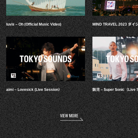
luvis – Oh (Official Music Video)
MIND TRAVEL 2023 
aimi – Lovesick (Live Session）
鋭児 – $uper $onic（Live 
VIEW MORE