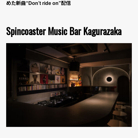
めた新曲“Don’t ride on”配信
Spincoaster Music Bar Kagurazaka