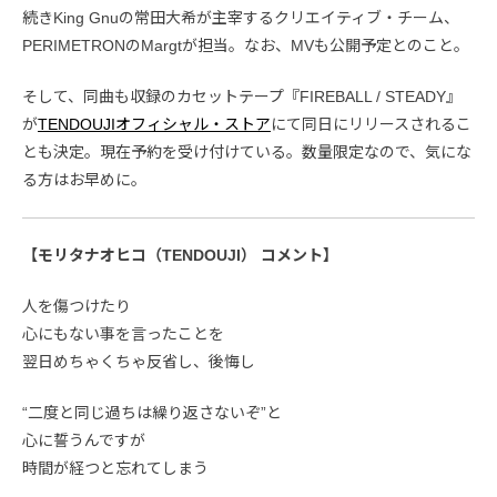
続きKing Gnuの常田大希が主宰するクリエイティブ・チーム、
PERIMETRONのMargtが担当。なお、MVも公開予定とのこと。
そして、同曲も収録のカセットテープ『FIREBALL / STEADY』
が
TENDOUJIオフィシャル・ストア
にて同日にリリースされるこ
とも決定。現在予約を受け付けている。数量限定なので、気にな
る方はお早めに。
【モリタナオヒコ（TENDOUJI） コメント】
人を傷つけたり
心にもない事を言ったことを
翌日めちゃくちゃ反省し、後悔し
“二度と同じ過ちは繰り返さないぞ”と
心に誓うんですが
時間が経つと忘れてしまう