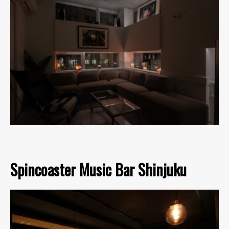
Spincoaster Music Bar Shinjuku