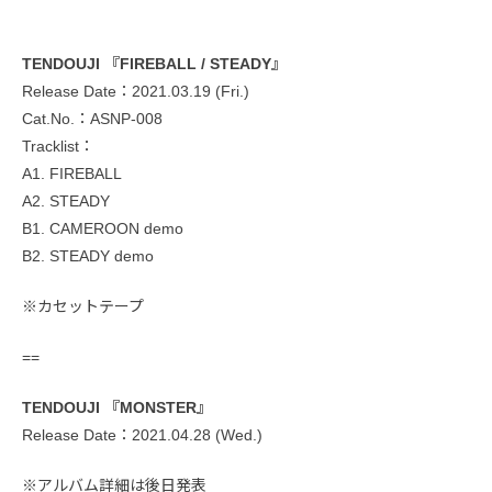
TENDOUJI 『FIREBALL / STEADY』
Release Date：2021.03.19 (Fri.)
Cat.No.：ASNP-008
Tracklist：
A1. FIREBALL
A2. STEADY
B1. CAMEROON demo
B2. STEADY demo
※カセットテープ
==
TENDOUJI 『MONSTER』
Release Date：2021.04.28 (Wed.)
※アルバム詳細は後日発表