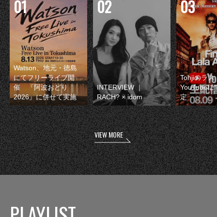
Watson、地元・徳島
にてフリーライブ開
Tohjiのラ
催 『阿波おどり
INTERVIEW ｜
YouTube
2026』に併せて実施
RACH? × idom
定
VIEW MORE
PLAYLIST