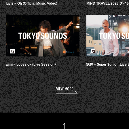
luvis – Oh (Official Music Video)
MIND TRAVEL 2023 
aimi – Lovesick (Live Session）
鋭児 – $uper $onic（Live 
VIEW MORE