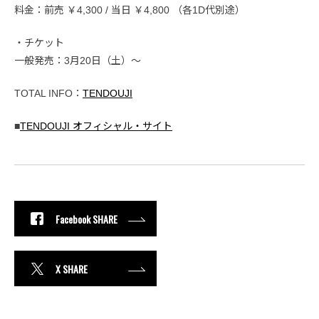
料金：前売 ￥4,300 / 当日 ￥4,800 （各1D代別途）
・チケット
一般発売：3月20日（土）～
TOTAL INFO：
TENDOUJI
■
TENDOUJI オフィシャル・サイト
Facebook SHARE
X SHARE