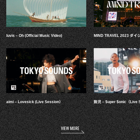
luvis – Oh (Official Music Video)
MIND TRAVEL 2023 
aimi – Lovesick (Live Session）
鋭児 – $uper $onic（Live 
VIEW MORE