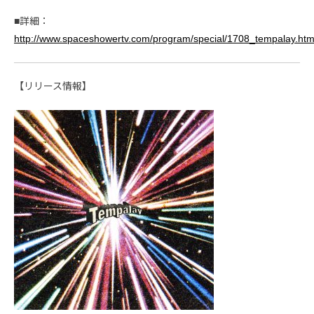
■詳細：
http://www.spaceshowertv.com/program/special/1708_tempalay.htm
【リリース情報】