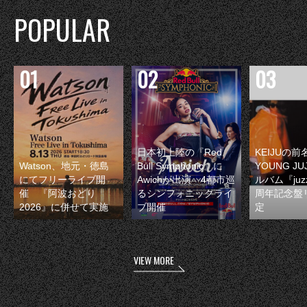
POPULAR
日本初上陸の『Red
KEIJUの
Watson、地元・徳島
Bull Symphonic』に
YOUNG JU
にてフリーライブ開
Awichが出演 4都市巡
ルバム『juzz
催 『阿波おどり
るシンフォニックライ
周年記念盤
2026』に併せて実施
ブ開催
定
VIEW MORE