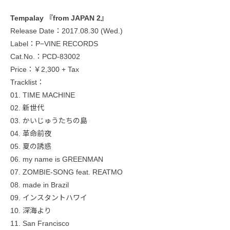
Tempalay 『from JAPAN 2』
Release Date：2017.08.30 (Wed.)
Label：P−VINE RECORDS
Cat.No.：PCD-83002
Price：￥2,300 + Tax
Tracklist：
01. TIME MACHINE
02. 新世代
03. かいじゅうたちの島
04. 革命前夜
05. 夏の誘惑
06. my name is GREENMAN
07. ZOMBIE-SONG feat. REATMO
08. made in Brazil
09. インスタントハワイ
10. 深海より
11. San Francisco