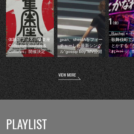
Rachel 
体験型フェス『集楽座
jjean、sheidAをフィー
歌舞伎町で
Collective Sounds &
チャーした最新シング
とかする『
Cultures』開催決定
ル“gossip boy”MV公開
れーーッ』
VIEW MORE
PLAYLIST