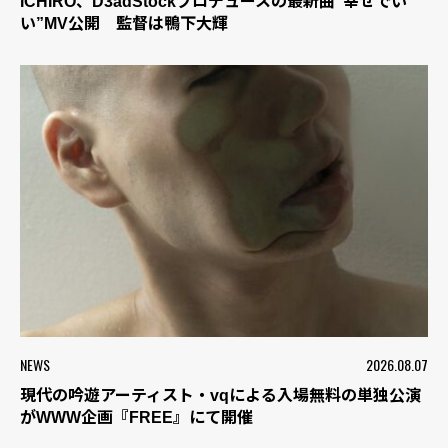
ICHIRO、D3adStockプロデュースの最新曲“幸せでい
い”MV公開 監督は鴨下大輝
NEWS
2026.08.07
現代の吟遊アーティスト・vqによる入場無料の単独公演
がWWW企画『FREE』にて開催