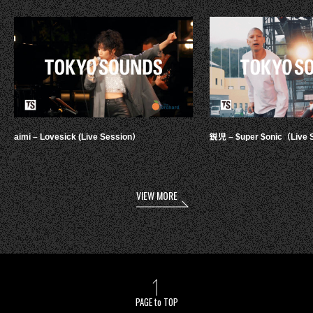
aimi – Lovesick (Live Session）
鋭児 – $uper $onic（Live 
VIEW MORE
PAGE to TOP