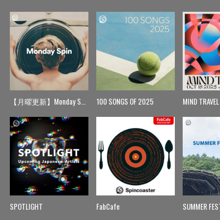
【月曜更新】Monday Spin
100 SONGS OF 2025
MIND TRAVEL
SPOTLIGHT
FabCafe
SUMMER FES