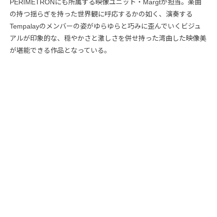
PERIMETRONにも所属する映像ユニット・Margtが担当。楽曲
の持つ揺らぎを持った世界観に呼応するかの如く、演奏する
Tempalayのメンバーの姿がゆらゆらと巧みに歪んでいくビジュ
アルが印象的な、穏やかさと激しさを併せ持った湾曲した映像美
が堪能できる作品となっている。