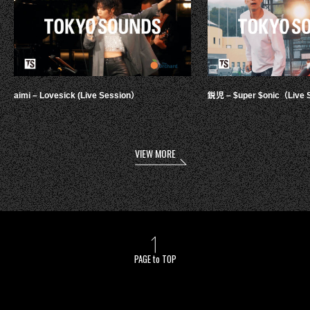
aimi – Lovesick (Live Session）
鋭児 – $uper $onic（Live 
VIEW MORE
PAGE to TOP