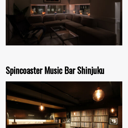
Spincoaster Music Bar Shinjuku