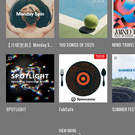
【月曜更新】Monday Spin
100 SONGS OF 2025
MIND TRAVEL
SPOTLIGHT
FabCafe
SUMMER FES
VIEW MORE