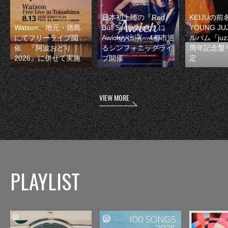
日本初上陸の『Red
KEIJUの
Watson、地元・徳島
Bull Symphonic』に
YOUNG JU
にてフリーライブ開
Awichが出演 4都市巡
ルバム『juzz
催 『阿波おどり
るシンフォニックライ
周年記念盤
2026』に併せて実施
ブ開催
定
VIEW MORE
PLAYLIST