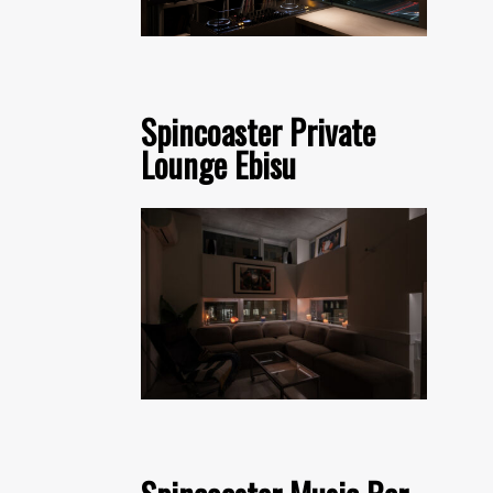
Spincoaster Private
Lounge Ebisu