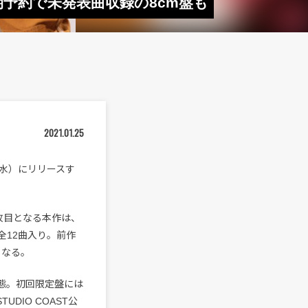
期予約で未発表曲収録の8cm盤も
2021.01.25
（水）にリリースす
算4枚目となる本作は、
全12曲入り。前作
となる。
形態。初回限定盤には
UDIO COAST公