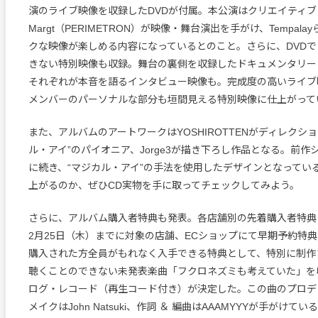
演のライブ映像を収録したDVDが付属。本公演はクリエイティ
Margt（PERIMETRON）が映像・舞台演出を手がけ、Tempal
クな映像が楽しめる内容になっているとのこと。さらに、DVD
きない特別映像も収録。舞台の裏側を収録したドキュメンタリー
それぞれが本音を語るインタビュー映像も。完成度の高いライブ
メンバーのパーソナルな部分も垣間見える特別映像に仕上がって
また、アルバムのアートワークはYOSHIROTTENがディレクシ
ル・アイ”のパイオニア、Jorge3が描き下ろし作品となる。前作シ
に続き、“マジカル・アイ”の手法を使用したデザインとなってい
上がるのか、ぜひCD実物を手に取ってチェックしてみよう。
さらに、アルバム購入者特典も発表。各店舗別の先着購入者特典
2月25日（木）までに対象の店舗、ECショップにて早期予約特
購入された方全員がもれなく入手できる特典として、特別に制作
聴くことのできない未発表楽曲「フクロネズミも考えていた」を収
ログ・レコード（再生コード付き）が決定した。この曲のプロデュ
メイクはJohn Natsuki、作詞 ＆ 編曲はAAAMYYYが手がけ