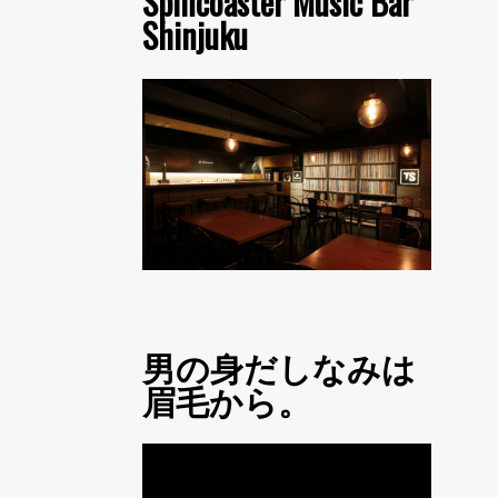
Spincoaster Music Bar
Shinjuku
男の身だしなみは
眉毛から。