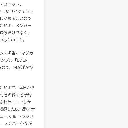
ブ・ユニット、
ayらしいサイケデリッ
でしか観ることので
に加え、メンバー
映像だけでなく、
いるとのこと。
ョンを担当。“マジカ
ングル「EDEN」
るので、何が浮かび
に加えて、本日から
典付きの商品を予約
されたここでしか
録した8cm盤アナ
ース ＆ トラック
ている。メンバー各々が