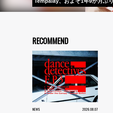
Tempalay、およそ1年9か
RECOMMEND
NEWS
2026.08.07